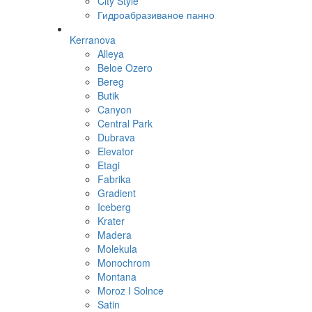
City Style
Гидроабразиваное панно
Kerranova
Alleya
Beloe Ozero
Bereg
Butik
Canyon
Central Park
Dubrava
Elevator
Etagi
Fabrika
Gradient
Iceberg
Krater
Madera
Molekula
Monochrom
Montana
Moroz I Solnce
Satin