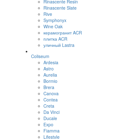
Rinascente Resin
Rinascente Slate
Rive
Symphonyx
Wine Oak
керамогранит ACR
плитка ACR
уличный Lastra
Coliseum
Ardesia
Astro
Aurelia
Bormio
Brera
Canova
Contea
Creta
Da Vinci
Ducale
Expo
Fiamma
Lifestyle