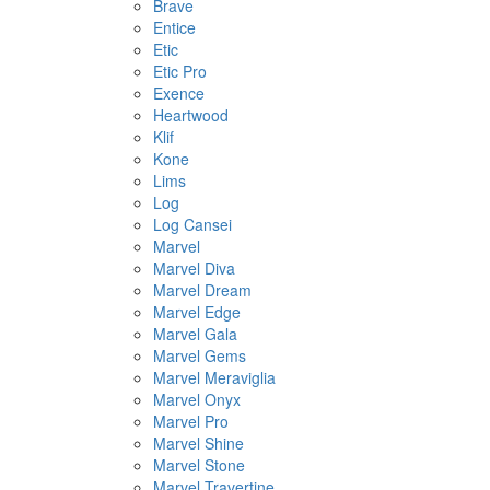
Brave
Entice
Etic
Etic Pro
Exence
Heartwood
Klif
Kone
Lims
Log
Log Cansei
Marvel
Marvel Diva
Marvel Dream
Marvel Edge
Marvel Gala
Marvel Gems
Marvel Meraviglia
Marvel Onyx
Marvel Pro
Marvel Shine
Marvel Stone
Marvel Travertine