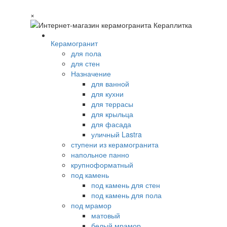
×
Керамогранит
для пола
для стен
Назначение
для ванной
для кухни
для террасы
для крыльца
для фасада
уличный Lastra
ступени из керамогранита
напольное панно
крупноформатный
под камень
под камень для стен
под камень для пола
под мрамор
матовый
белый мрамор