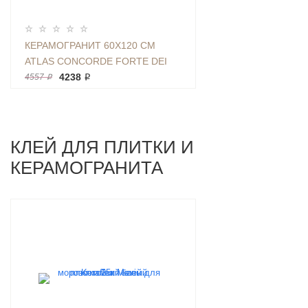
КЕРАМОГРАНИТ 60X120 СМ
ATLAS CONCORDE FORTE DEI
MARMI ELEGANT G RETT CER
4238 ₽
4557 ₽
СЕРЫЙ КАМЕНЬ | АРТИКУЛ
610015000657
КЛЕЙ ДЛЯ ПЛИТКИ И
КЕРАМОГРАНИТА