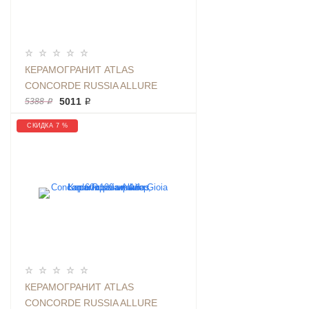
КЕРАМОГРАНИТ ATLAS
CONCORDE RUSSIA ALLURE
GREY BEAUTY LAP 60X120
5011 ₽
5388 ₽
МРАМОР, ПОЛИРОВАННЫЙ
СКИДКА 7 %
КЕРАМОГРАНИТ ATLAS
CONCORDE RUSSIA ALLURE