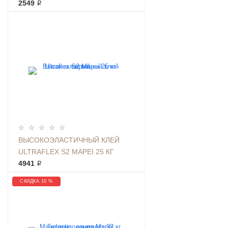
ПЛИТКИ 25КГ СЕРЫЙ
2549 ₽
ВЫСОКОЭЛАСТИЧНЫЙ КЛЕЙ
ULTRAFLEX S2 MAPEI 25 КГ
СЕРЫЙ
4941 ₽
СКИДКА 10 %