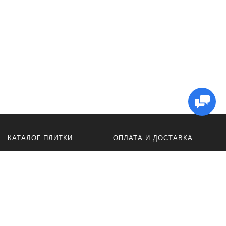
КАТАЛОГ ПЛИТКИ
ОПЛАТА И ДОСТАВКА
Керамогранит
Оплата
плитка ACR
Доставка
для ванной
Оферта
для кухни
Политика
конфиденциальности