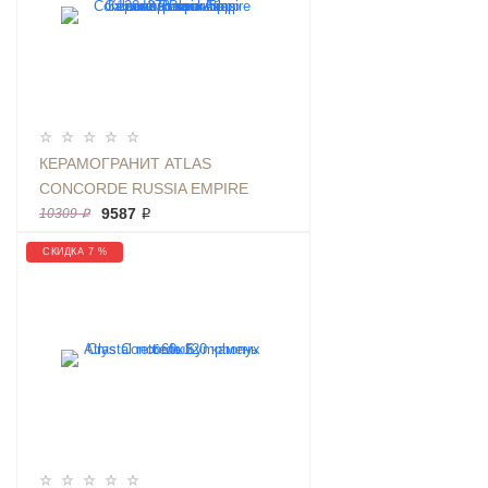
КЕРАМОГРАНИТ ATLAS
CONCORDE RUSSIA EMPIRE
CALACATTA BLACK LAPP 120X278
9587 ₽
10309 ₽
МРАМОР, ПОЛИРОВАННЫЙ
СКИДКА 7 %