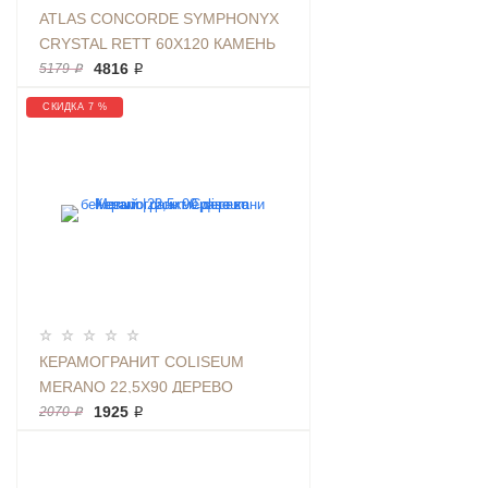
ATLAS CONCORDE SYMPHONYX
CRYSTAL RETT 60Х120 КАМЕНЬ
БЕЛЫЙ
4816 ₽
5179 ₽
СКИДКА 7 %
КЕРАМОГРАНИТ COLISEUM
MERANO 22,5Х90 ДЕРЕВО
БЕЖЕВЫЙ | ФОН МЕРАНО ХАНИ
1925 ₽
2070 ₽