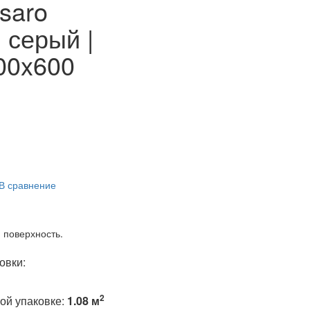
saro
 серый |
00x600
В сравнение
 поверхность.
овки:
2
ой упаковке:
1.08 м