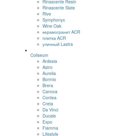
Rinascente Resin
Rinascente Slate
Rive
Symphonyx
Wine Oak
керамогранит ACR
плитка ACR
уличный Lastra
Coliseum
Ardesia
Astro
Aurelia
Bormio
Brera
Canova
Contea
Creta
Da Vinci
Ducale
Expo
Fiamma
Lifestyle