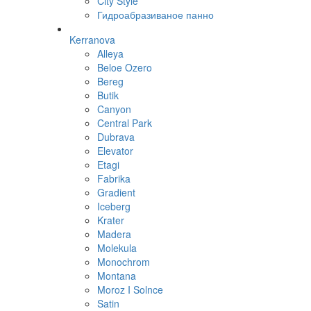
City Style
Гидроабразиваное панно
Kerranova
Alleya
Beloe Ozero
Bereg
Butik
Canyon
Central Park
Dubrava
Elevator
Etagi
Fabrika
Gradient
Iceberg
Krater
Madera
Molekula
Monochrom
Montana
Moroz I Solnce
Satin