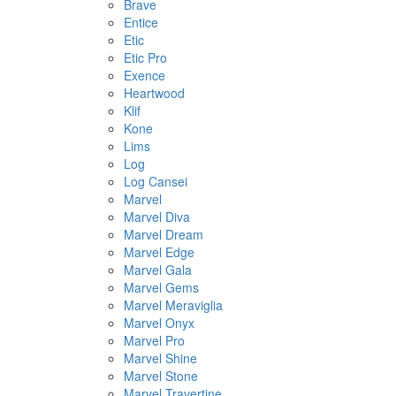
Brave
Entice
Etic
Etic Pro
Exence
Heartwood
Klif
Kone
Lims
Log
Log Cansei
Marvel
Marvel Diva
Marvel Dream
Marvel Edge
Marvel Gala
Marvel Gems
Marvel Meraviglia
Marvel Onyx
Marvel Pro
Marvel Shine
Marvel Stone
Marvel Travertine