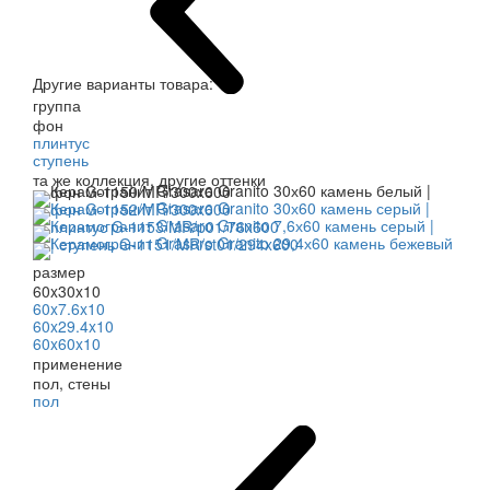
Другие варианты товара:
группа
фон
плинтус
ступень
та же коллекция, другие оттенки
размер
60x30x10
60x7.6x10
60x29.4x10
60x60x10
применение
пол, стены
пол