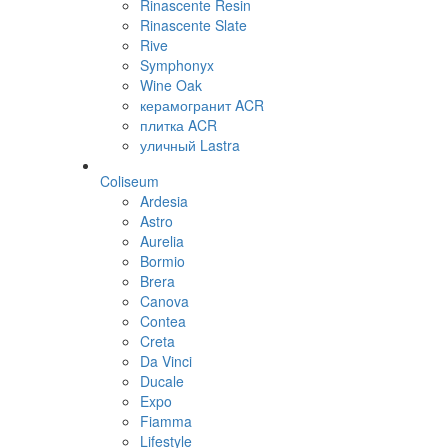
Rinascente Resin
Rinascente Slate
Rive
Symphonyx
Wine Oak
керамогранит ACR
плитка ACR
уличный Lastra
Coliseum
Ardesia
Astro
Aurelia
Bormio
Brera
Canova
Contea
Creta
Da Vinci
Ducale
Expo
Fiamma
Lifestyle