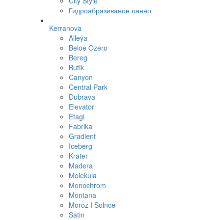
City Style
Гидроабразиваное панно
Kerranova
Alleya
Beloe Ozero
Bereg
Butik
Canyon
Central Park
Dubrava
Elevator
Etagi
Fabrika
Gradient
Iceberg
Krater
Madera
Molekula
Monochrom
Montana
Moroz I Solnce
Satin