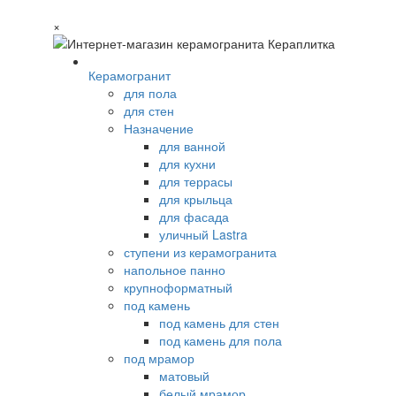
×
Керамогранит
для пола
для стен
Назначение
для ванной
для кухни
для террасы
для крыльца
для фасада
уличный Lastra
ступени из керамогранита
напольное панно
крупноформатный
под камень
под камень для стен
под камень для пола
под мрамор
матовый
белый мрамор