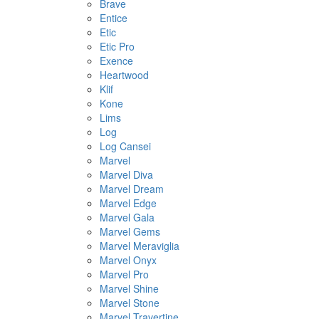
Brave
Entice
Etic
Etic Pro
Exence
Heartwood
Klif
Kone
Lims
Log
Log Cansei
Marvel
Marvel Diva
Marvel Dream
Marvel Edge
Marvel Gala
Marvel Gems
Marvel Meraviglia
Marvel Onyx
Marvel Pro
Marvel Shine
Marvel Stone
Marvel Travertine