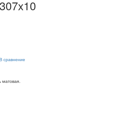
x307x10
В сравнение
ь матовая.