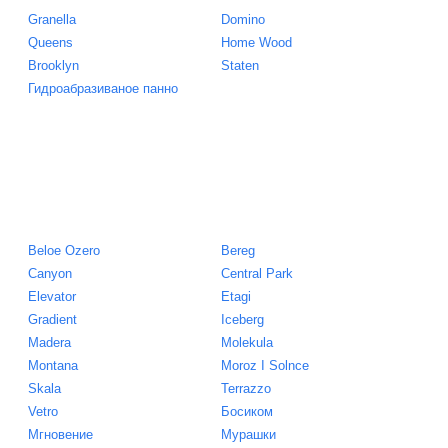
Granella
Domino
Queens
Home Wood
Brooklyn
Staten
Гидроабразиваное панно
Beloe Ozero
Bereg
Canyon
Central Park
Elevator
Etagi
Gradient
Iceberg
Madera
Molekula
Montana
Moroz I Solnce
Skala
Terrazzo
Vetro
Босиком
Мгновение
Мурашки