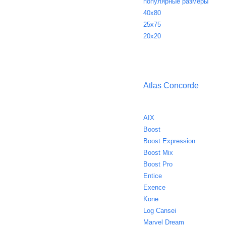
популярные размеры
40х80
25х75
20х20
Atlas Concorde
AIX
Boost
Boost Expression
Boost Mix
Boost Pro
Entice
Exence
Kone
Log Cansei
Marvel Dream