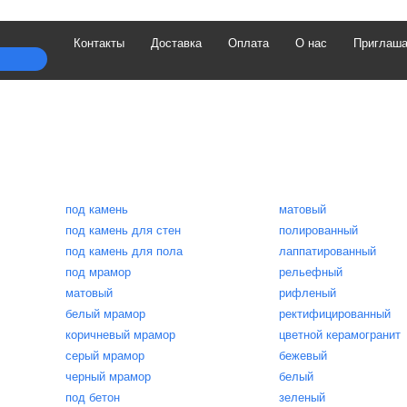
Контакты
Доставка
Оплата
О нас
Приглаша
под камень
матовый
под камень для стен
полированный
под камень для пола
лаппатированный
под мрамор
рельефный
матовый
рифленый
белый мрамор
ректифицированный
коричневый мрамор
цветной керамогранит
серый мрамор
бежевый
черный мрамор
белый
под бетон
зеленый