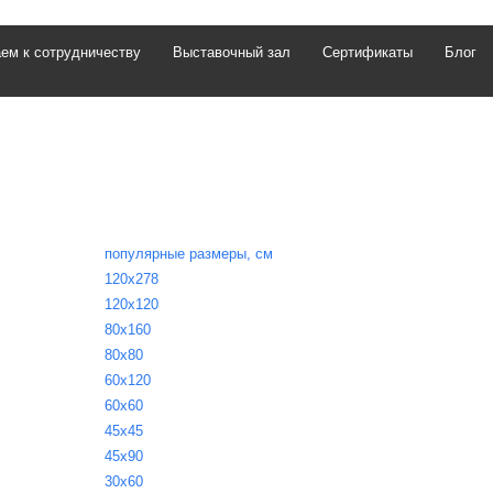
ем к сотрудничеству
Выставочный зал
Сертификаты
Блог
популярные размеры, см
120х278
120х120
80х160
80х80
60х120
60х60
45х45
45х90
30х60