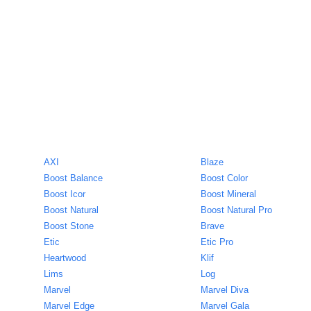
AXI
Blaze
Boost Balance
Boost Color
Boost Icor
Boost Mineral
Boost Natural
Boost Natural Pro
Boost Stone
Brave
Etic
Etic Pro
Heartwood
Klif
Lims
Log
Marvel
Marvel Diva
Marvel Edge
Marvel Gala