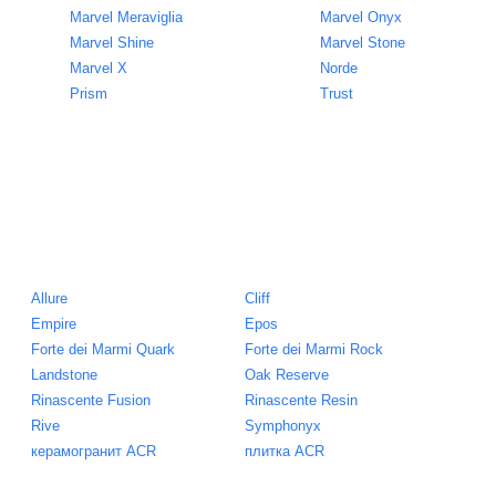
Marvel Meraviglia
Marvel Onyx
Marvel Shine
Marvel Stone
Marvel X
Norde
Prism
Trust
Allure
Cliff
Empire
Epos
Forte dei Marmi Quark
Forte dei Marmi Rock
Landstone
Oak Reserve
Rinascente Fusion
Rinascente Resin
Rive
Symphonyx
керамогранит ACR
плитка ACR