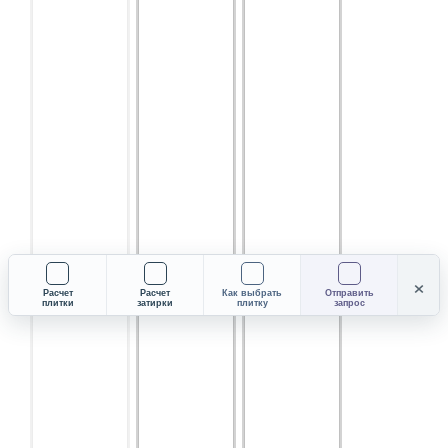
×
Расчет
Расчет
Как выбрать
Отправить
плитки
затирки
плитку
запрос