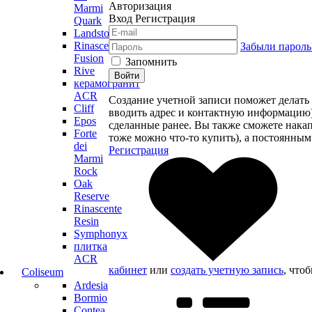
Авторизация
Marmi
Вход
Регистрация
Quark
Landstone
Rinascente
Забыли пароль
Fusion
Запомнить
Rive
Войти
керамогранит
ACR
Создание учетной записи поможет делать 
Cliff
вводить адрес и контактную информацию), 
Epos
сделанные ранее. Вы также сможете нака
Forte
тоже можно что-то купить), а постоянным
dei
Регистрация
Marmi
Rock
Oak
Reserve
Rinascente
Resin
Symphonyx
плитка
ACR
кабинет
или
создать учетную запись
, что
Coliseum
Ardesia
Bormio
Contea