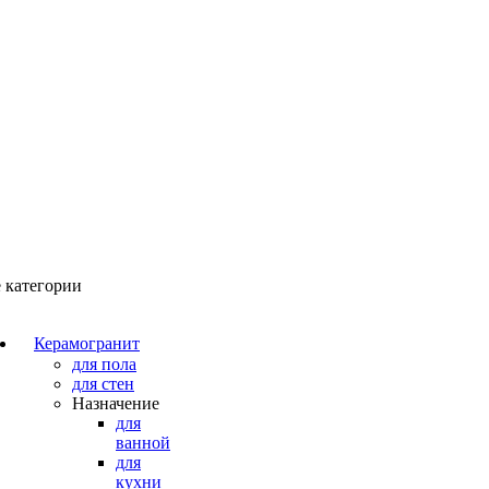
 категории
Керамогранит
для пола
для стен
Назначение
для
ванной
для
кухни