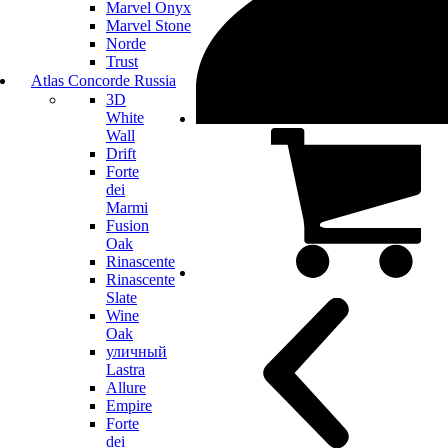
Marvel Onyx
Marvel Stone
Norde
Trust
Atlas Concorde Russia
3D
White
Wall
Drift
Forte
dei
Marmi
Fusion
Oak
Rinascente
Rinascente
Slate
Wine
Oak
уличный
Lastra
Allure
Empire
Forte
dei