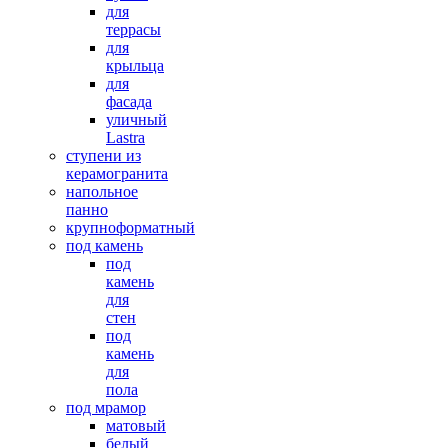
для
террасы
для
крыльца
для
фасада
уличный
Lastra
ступени из
керамогранита
напольное
панно
крупноформатный
под камень
под
камень
для
стен
под
камень
для
пола
под мрамор
матовый
белый