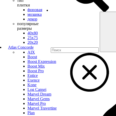
тип
плитки
фоновая
мозаика
декор
популярные
размеры
40х80
25х75
20х20
Atlas Concorde
AIX
Boost
Boost Expression
Boost Mix
Boost Pro
Entice
Exence
Kone
Log Cansei
Marvel Dream
Marvel Gems
Marvel Pro
Marvel Travertine
Plan