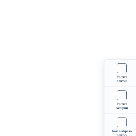
Расчет
плитки
Расчет
затирки
Как выбрать
плитку