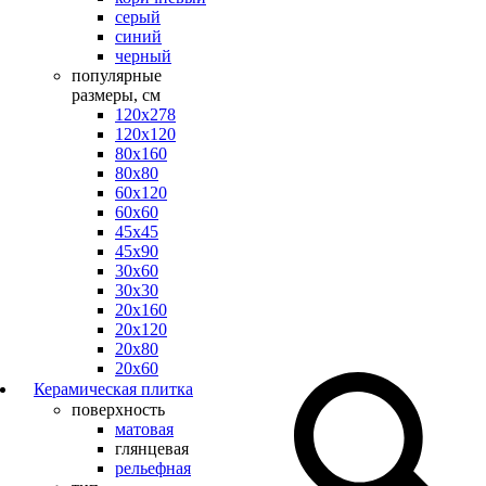
серый
синий
черный
популярные
размеры, см
120х278
120х120
80х160
80х80
60х120
60х60
45х45
45х90
30х60
30х30
20х160
20х120
20х80
20х60
Керамическая плитка
поверхность
матовая
глянцевая
рельефная