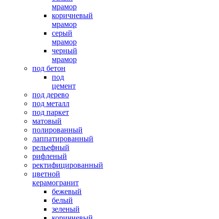
мрамор
коричневый
мрамор
серый
мрамор
черный
мрамор
под бетон
под
цемент
под дерево
под металл
под паркет
матовый
полированный
лаппатированный
рельефный
рифленый
ректифицированный
цветной
керамогранит
бежевый
белый
зеленый
коричневый