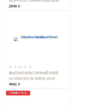
МОРОЗОСТОЙКИЙ КЛЕЙ ДЛЯ
ПЛИТКИ 25КГ СЕРЫЙ
2549 ₽
ВЫСОКОЭЛАСТИЧНЫЙ КЛЕЙ
ULTRAFLEX S2 MAPEI 25 КГ
СЕРЫЙ
4941 ₽
СКИДКА 10 %