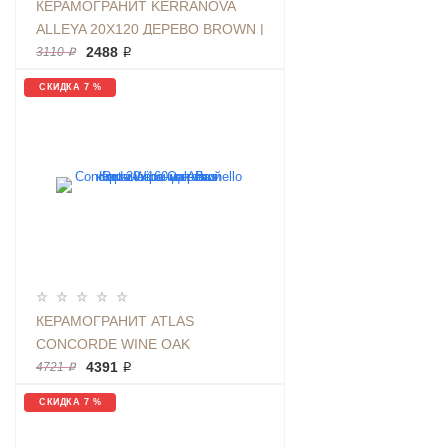
КЕРАМОГРАНИТ KERRANOVA
ALLEYA 20Х120 ДЕРЕВО BROWN |
ФОН K-2102/SR/200X1200X11
2488 ₽
3110 ₽
СКИДКА 7 %
КЕРАМОГРАНИТ ATLAS
CONCORDE WINE OAK
BRUNELLO RET 20Х160 ДЕРЕВО
4391 ₽
4721 ₽
КОРИЧНЕВОЕ МАТОВЫЙ
СКИДКА 7 %