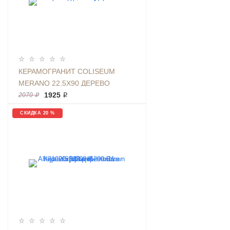
КЕРАМОГРАНИТ COLISEUM
MERANO 22,5Х90 ДЕРЕВО
БЕЖЕВЫЙ | ФОН МЕРАНО ХАНИ
1925 ₽
2070 ₽
СКИДКА 20 %