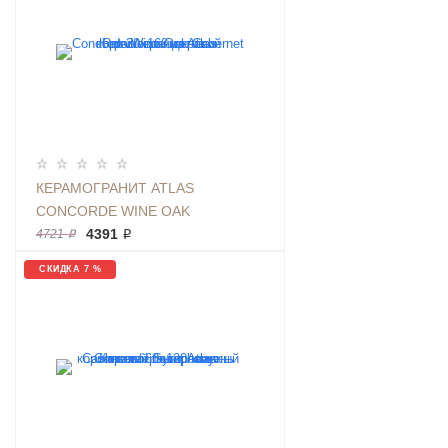
КЕРАМОГРАНИТ ATLAS
CONCORDE WINE OAK
CABERNET RET 20Х160 ДЕРЕВО
4391 ₽
4721 ₽
КОРИЧНЕВОЕ МАТОВЫЙ
СКИДКА 7 %