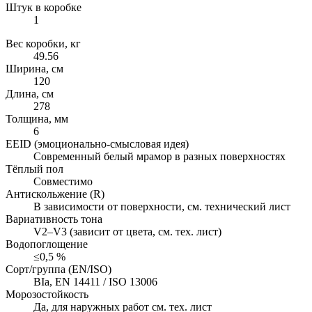
Штук в коробке
1
Вес коробки, кг
49.56
Ширина, см
120
Длина, см
278
Толщина, мм
6
EEID (эмоционально-смысловая идея)
Современный белый мрамор в разных поверхностях
Тёплый пол
Совместимо
Антискольжение (R)
В зависимости от поверхности, см. технический лист
Вариативность тона
V2–V3 (зависит от цвета, см. тех. лист)
Водопоглощение
≤0,5 %
Сорт/группа (EN/ISO)
BIa, EN 14411 / ISO 13006
Морозостойкость
Да, для наружных работ см. тех. лист