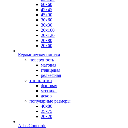
60х60
45х45
45х90
30х60
30х30
20х160
20х120
20х80
20х60
Керамическая плитка
поверхность
матовая
глянцевая
рельефная
тип плитки
фоновая
мозаика
декор
популярные размеры
40х80
25х75
20х20
Atlas Concorde