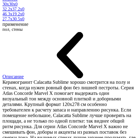
30x30x0
32.2x37.2x0
46.3x19.2x0
27.7x30.5x0
применение
пол, стены
Описание
Керамогранит Calacatta Sublime хорошо смотрится на полу и
стенах, когда нужен ровный фон без лишней пестроты. Серия
Atlas Concorde Marvel X помогает выдержать один
визуальный тон между основной плиткой и доборными
деталями. Крупный формат 120x278 см особенно
требователен к расчету запаса и направлению рисунка. Если
помещение небольшое, Calacatta Sublime лучше проверять на
площади, а не только по одной плитке: так виднее общий
ритм рисунка. Для серии Atlas Concorde Marvel X важно не
смешивать фон, доборы и акценты из разных поставок без
сверки тона. На видимых стенах лучше заранее продумать, где