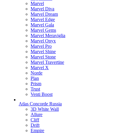
Marvel
Marvel Diva
Marvel Dream
Marvel Edge
Marvel Gala
Marvel Gems
Marvel Meraviglia
Marvel Onyx
Marvel Pro
Marvel Shine
Marvel Stone
Marvel Travertine
Marvel X
Norde
Plan
Prism
Trust
Venti Boost
Atlas Concorde Russia
3D White Wall
Allure
Cliff
Drift
Empire