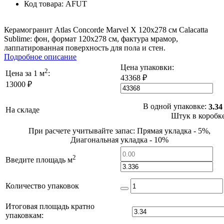
Код товара:
AFUT
Керамогранит Atlas Concorde Marvel X 120x278 см Calacatta
Sublime: фон, формат 120x278 см, фактура мрамор,
лаппатированная поверхность для пола и стен.
Подробное описание
Цена упаковки:
2
Цена за 1 м
:
43368 ₽
13000 ₽
В одной упаковке:
3.34
На складе
Штук в коробк
При расчете учитывайте запас: Прямая укладка - 5%,
Диагональная укладка - 10%
2
Введите площадь м
Количество упаковок
Итоговая площадь кратно
упаковкам: