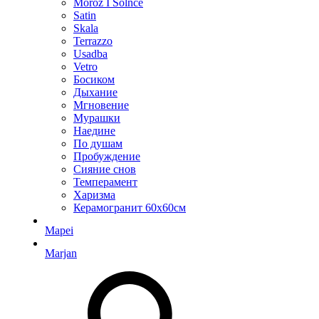
Moroz I Solnce
Satin
Skala
Terrazzo
Usadba
Vetro
Босиком
Дыхание
Мгновение
Мурашки
Наедине
По душам
Пробуждение
Сияние снов
Темперамент
Харизма
Керамогранит 60х60см
Mapei
Marjan