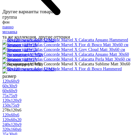
Другие варианты товара:
группа
фон
панно
мозаика
та же коллекция, другие оттенки
размер
120x60x9
60x30x9
60x60x9
75x75x9
120x120x9
150x75x9
278x120x6
120x60x6
120x60x20
240x120x9
320x160x6
35x30x0