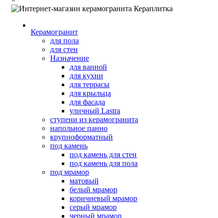
Керамогранит
для пола
для стен
Назначение
для ванной
для кухни
для террасы
для крыльца
для фасада
уличный Lastra
ступени из керамогранита
напольное панно
крупноформатный
под камень
под камень для стен
под камень для пола
под мрамор
матовый
белый мрамор
коричневый мрамор
серый мрамор
черный мрамор