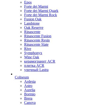
Epos
Forte dei Marmi
Forte dei Marmi Quark
Forte dei Marmi Rock
Fusion Oak
Landstone
Oak Reserve
Rinascente
Rinascente Fusion
Rinascente Resin
Rinascente Slate
Rive
Symphonyx
Wine Oak
керамогранит ACR
плитка ACR
уличный Lastra
Coliseum
Ardesia
Astro
Aurelia
Bormio
Brera
Canova