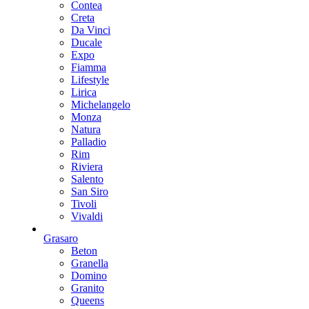
Contea
Creta
Da Vinci
Ducale
Expo
Fiamma
Lifestyle
Lirica
Michelangelo
Monza
Natura
Palladio
Rim
Riviera
Salento
San Siro
Tivoli
Vivaldi
Grasaro
Beton
Granella
Domino
Granito
Queens