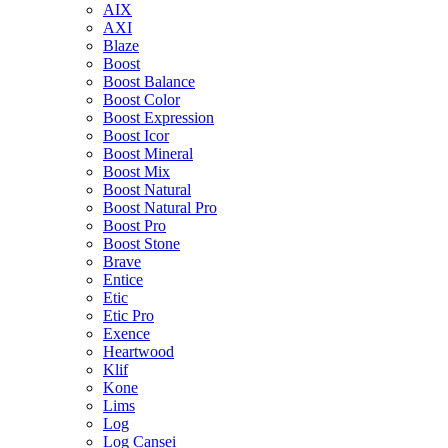
AIX
AXI
Blaze
Boost
Boost Balance
Boost Color
Boost Expression
Boost Icor
Boost Mineral
Boost Mix
Boost Natural
Boost Natural Pro
Boost Pro
Boost Stone
Brave
Entice
Etic
Etic Pro
Exence
Heartwood
Klif
Kone
Lims
Log
Log Cansei