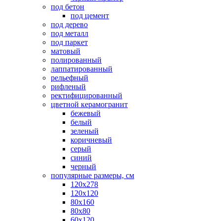
под бетон
под цемент
под дерево
под металл
под паркет
матовый
полированный
лаппатированный
рельефный
рифленый
ректифицированный
цветной керамогранит
бежевый
белый
зеленый
коричневый
серый
синий
черный
популярные размеры, см
120х278
120х120
80х160
80х80
60х120