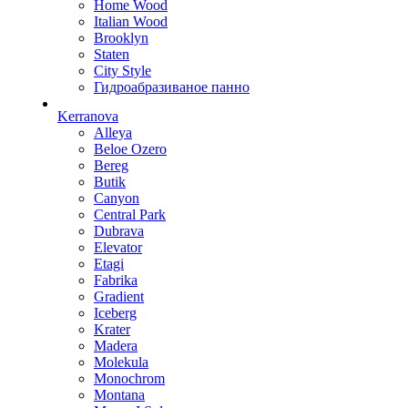
Home Wood
Italian Wood
Brooklyn
Staten
City Style
Гидроабразиваное панно
Kerranova
Alleya
Beloe Ozero
Bereg
Butik
Canyon
Central Park
Dubrava
Elevator
Etagi
Fabrika
Gradient
Iceberg
Krater
Madera
Molekula
Monochrom
Montana