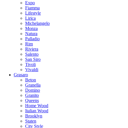
Expo
Fiamma
Lifestyle
Lirica
Michelangelo
Monza
Natura
Palladio
Rim
Riviera
Salento
San Siro
Tivoli
Vivaldi
Grasaro
Beton
Granella
Domino
Granito
Queens
Home Wood
Italian Wood
Brooklyn
Staten
City Style