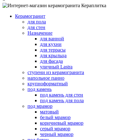
Керамогранит
для пола
для стен
Назначение
для ванной
для кухни
для террасы
для крыльца
для фасада
уличный Lastra
ступени из керамогранита
напольное панно
крупноформатный
под камень
под камень для стен
под камень для пола
под мрамор
матовый
белый мрамор
коричневый мрамор
серый мрамор
черный мрамор
под бетон