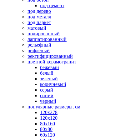
под цемент
под дерево
под металл
под паркет
матовый
полированный
лаппатированный
рельефный
рифленый
ректифицированный
цветной керамогранит
бежевый
белый
зеленый
коричневый
серый
синий
черный
популярные размеры, см
120х278
120х120
80х160
80х80
60х120