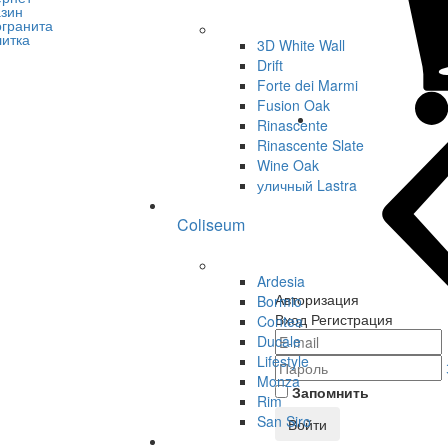
3D White Wall
Drift
Forte dei Marmi
Fusion Oak
Rinascente
Rinascente Slate
Wine Oak
уличный Lastra
Coliseum
Ardesia
Авторизация
Bormio
Вход
Регистрация
Contea
Ducale
Lifestyle
Monza
Запомнить
Rim
San Siro
Войти