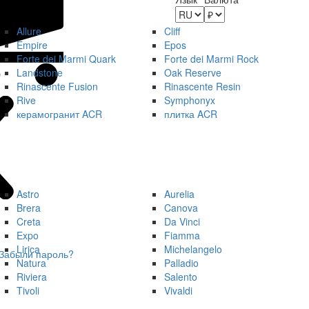
Allure
Cliff
Empire
Epos
Forte dei Marmi Quark
Forte dei Marmi Rock
Landstone
Oak Reserve
Rinascente Fusion
Rinascente Resin
Rive
Symphonyx
керамогранит ACR
плитка ACR
Astro
Aurelia
Brera
Canova
Creta
Da Vinci
Expo
Fiamma
Lirica
Michelangelo
Забыли пароль?
Natura
Palladio
Riviera
Salento
Tivoli
Vivaldi