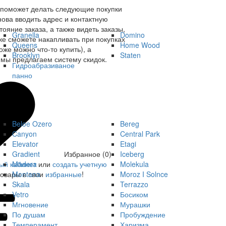
 поможет делать следующие покупки
нова вводить адрес и контактную
ояние заказа, а также видеть заказы,
Granella
Domino
же сможете накапливать при покупках
Queens
Home Wood
оже можно что-то купить), а
Brooklyn
Staten
мы предлагаем систему скидок.
Гидроабразиваное
панно
Beloe Ozero
Bereg
Canyon
Central Park
Elevator
Etagi
Gradient
Iceberg
Избранное (0)
Madera
Molekula
ый кабинет
или
создать учетную
Montana
Moroz I Solnce
товары в свои
избранные
!
Skala
Terrazzo
Vetro
Босиком
Мгновение
Мурашки
По душам
Пробуждение
Темперамент
Харизма