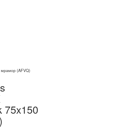
см мрамор (AFVQ)
s
X
lk 75x150
)