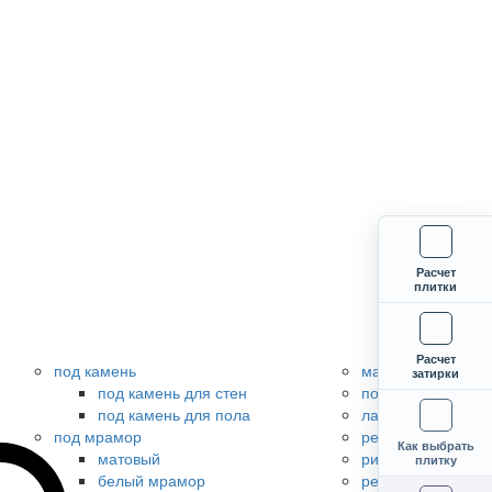
Расчет
плитки
Расчет
под камень
матовый
затирки
под камень для стен
полированный
под камень для пола
лаппатированный
под мрамор
рельефный
Как выбрать
матовый
рифленый
плитку
белый мрамор
ректифицирован