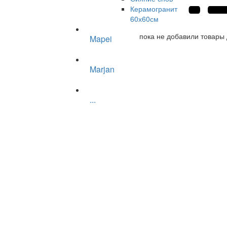
Керамогранит
60х60см
пока не добавили товары 
Mapei
Marjan
...