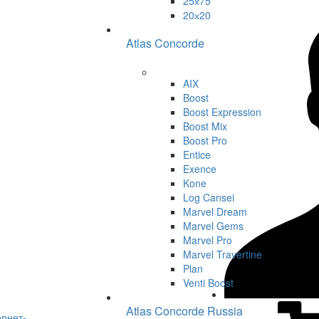
25х75
20х20
Atlas Concorde
AIX
Boost
Boost Expression
Boost Mix
Boost Pro
Entice
Exence
Kone
Log Cansei
Marvel Dream
Marvel Gems
Marvel Pro
Marvel Travertine
Plan
Venti Boost
Atlas Concorde Russia