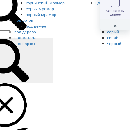
коричневый мрамор
цветной керамогр
серый мрамор
бежевый
Отправить
черный мрамор
белый
запрос
под бетон
зеленый
×
под цемент
коричневый
под дерево
серый
под металл
синий
под паркет
черный