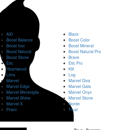
AXI
Blaze
Boost Balance
Boost Color
Boost Icor
Boost Mineral
Boost Natural
Boost Natural Pro
Boost Stone
Brave
Etic
Etic Pro
Heartwood
Klif
Lims
Log
Marvel
Marvel Diva
Marvel Edge
Marvel Gala
Marvel Meraviglia
Marvel Onyx
Marvel Shine
Marvel Stone
Marvel X
Norde
Prism
Trust
Язык
Валюта