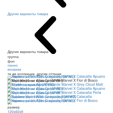
Другие варианты товара
Другие варианты товара:
группа
фон
панно
мозаика
та же коллекция, другие оттенки
размер
120x60x9