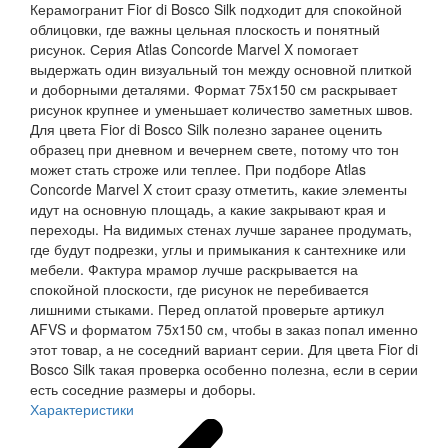
Керамогранит Fior di Bosco Silk подходит для спокойной
облицовки, где важны цельная плоскость и понятный
рисунок. Серия Atlas Concorde Marvel X помогает
выдержать один визуальный тон между основной плиткой
и доборными деталями. Формат 75x150 см раскрывает
рисунок крупнее и уменьшает количество заметных швов.
Для цвета Fior di Bosco Silk полезно заранее оценить
образец при дневном и вечернем свете, потому что тон
может стать строже или теплее. При подборе Atlas
Concorde Marvel X стоит сразу отметить, какие элементы
идут на основную площадь, а какие закрывают края и
переходы. На видимых стенах лучше заранее продумать,
где будут подрезки, углы и примыкания к сантехнике или
мебели. Фактура мрамор лучше раскрывается на
спокойной плоскости, где рисунок не перебивается
лишними стыками. Перед оплатой проверьте артикул
AFVS и форматом 75x150 см, чтобы в заказ попал именно
этот товар, а не соседний вариант серии. Для цвета Fior di
Bosco Silk такая проверка особенно полезна, если в серии
есть соседние размеры и доборы.
Характеристики