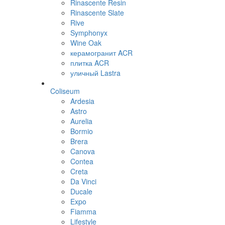
Rinascente Resin
Rinascente Slate
Rive
Symphonyx
Wine Oak
керамогранит ACR
плитка ACR
уличный Lastra
Coliseum
Ardesia
Astro
Aurelia
Bormio
Brera
Canova
Contea
Creta
Da Vinci
Ducale
Expo
Fiamma
Lifestyle