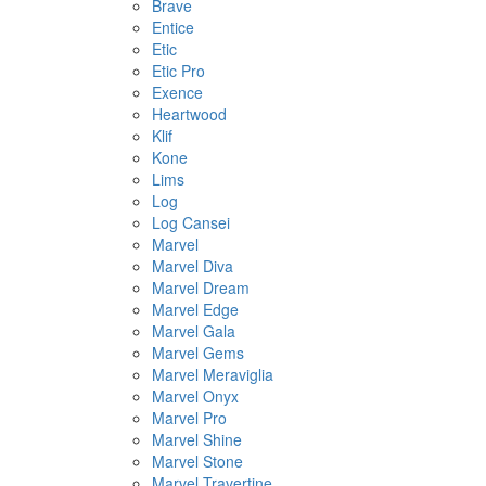
Brave
Entice
Etic
Etic Pro
Exence
Heartwood
Klif
Kone
Lims
Log
Log Cansei
Marvel
Marvel Diva
Marvel Dream
Marvel Edge
Marvel Gala
Marvel Gems
Marvel Meraviglia
Marvel Onyx
Marvel Pro
Marvel Shine
Marvel Stone
Marvel Travertine