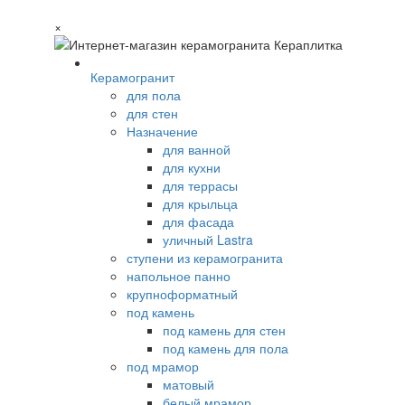
×
Керамогранит
для пола
для стен
Назначение
для ванной
для кухни
для террасы
для крыльца
для фасада
уличный Lastra
ступени из керамогранита
напольное панно
крупноформатный
под камень
под камень для стен
под камень для пола
под мрамор
матовый
белый мрамор