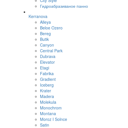
City Style
Гидроабразиваное панно
Kerranova
Alleya
Beloe Ozero
Bereg
Butik
Canyon
Central Park
Dubrava
Elevator
Etagi
Fabrika
Gradient
Iceberg
Krater
Madera
Molekula
Monochrom
Montana
Moroz I Solnce
Satin