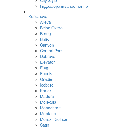
City Style
Гидроабразиваное панно
Kerranova
Alleya
Beloe Ozero
Bereg
Butik
Canyon
Central Park
Dubrava
Elevator
Etagi
Fabrika
Gradient
Iceberg
Krater
Madera
Molekula
Monochrom
Montana
Moroz I Solnce
Satin