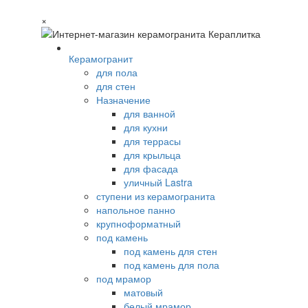
×
Керамогранит
для пола
для стен
Назначение
для ванной
для кухни
для террасы
для крыльца
для фасада
уличный Lastra
ступени из керамогранита
напольное панно
крупноформатный
под камень
под камень для стен
под камень для пола
под мрамор
матовый
белый мрамор