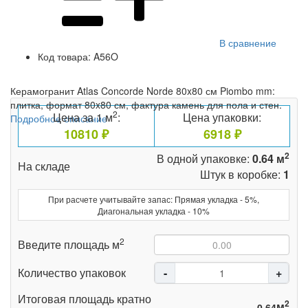
В сравнение
Код товара:
A56O
Керамогранит Atlas Concorde Norde 80x80 см Piombo mm:
плитка, формат 80x80 см, фактура камень для пола и стен.
2
Цена за 1 м
:
Цена упаковки:
Подробное описание
10810 ₽
6918 ₽
2
В одной упаковке:
0.64 м
На складе
Штук в коробке:
1
При расчете учитывайте запас: Прямая укладка - 5%,
Диагональная укладка - 10%
2
Введите площадь м
Количество упаковок
Итоговая площадь кратно
2
м