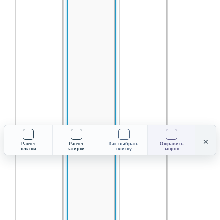
×
Расчет
Расчет
Как выбрать
Отправить
плитки
затирки
плитку
запрос