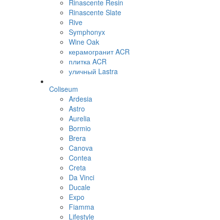
Rinascente Resin
Rinascente Slate
Rive
Symphonyx
Wine Oak
керамогранит ACR
плитка ACR
уличный Lastra
Coliseum
Ardesia
Astro
Aurelia
Bormio
Brera
Canova
Contea
Creta
Da Vinci
Ducale
Expo
Fiamma
Lifestyle