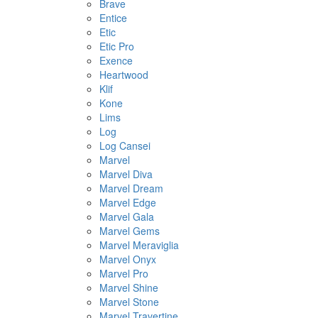
Brave
Entice
Etic
Etic Pro
Exence
Heartwood
Klif
Kone
Lims
Log
Log Cansei
Marvel
Marvel Diva
Marvel Dream
Marvel Edge
Marvel Gala
Marvel Gems
Marvel Meraviglia
Marvel Onyx
Marvel Pro
Marvel Shine
Marvel Stone
Marvel Travertine