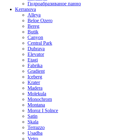
Гидроабразиваное панно
Kerranova
Alleya
Beloe Ozero
Bereg
Butik
Canyon
Central Park
Dubrava
Elevator
Etagi
Fabrika
Gradient
Iceberg
Krater
Madera
Molekula
Monochrom
Montana
Moroz I Solnce
Satin
Skala
Terrazzo
Usadba
Vetro