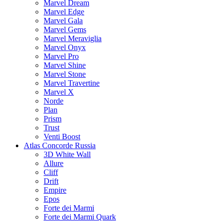
Marvel Dream
Marvel Edge
Marvel Gala
Marvel Gems
Marvel Meraviglia
Marvel Onyx
Marvel Pro
Marvel Shine
Marvel Stone
Marvel Travertine
Marvel X
Norde
Plan
Prism
Trust
Venti Boost
Atlas Concorde Russia
3D White Wall
Allure
Cliff
Drift
Empire
Epos
Forte dei Marmi
Forte dei Marmi Quark