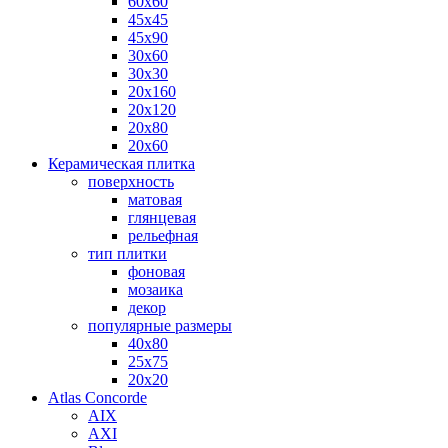
60х60
45х45
45х90
30х60
30х30
20х160
20х120
20х80
20х60
Керамическая плитка
поверхность
матовая
глянцевая
рельефная
тип плитки
фоновая
мозаика
декор
популярные размеры
40х80
25х75
20х20
Atlas Concorde
AIX
AXI