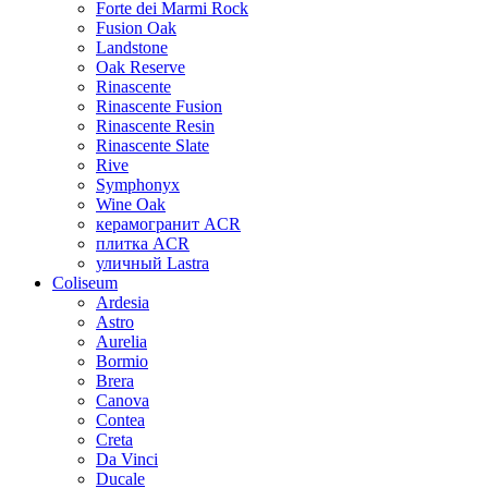
Forte dei Marmi Rock
Fusion Oak
Landstone
Oak Reserve
Rinascente
Rinascente Fusion
Rinascente Resin
Rinascente Slate
Rive
Symphonyx
Wine Oak
керамогранит ACR
плитка ACR
уличный Lastra
Coliseum
Ardesia
Astro
Aurelia
Bormio
Brera
Canova
Contea
Creta
Da Vinci
Ducale