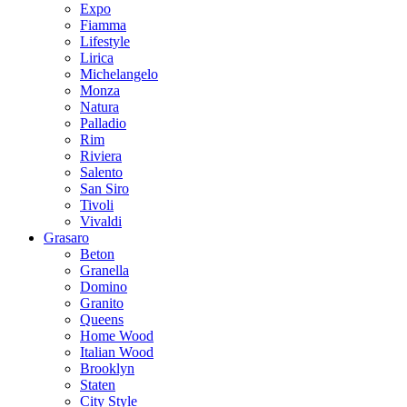
Expo
Fiamma
Lifestyle
Lirica
Michelangelo
Monza
Natura
Palladio
Rim
Riviera
Salento
San Siro
Tivoli
Vivaldi
Grasaro
Beton
Granella
Domino
Granito
Queens
Home Wood
Italian Wood
Brooklyn
Staten
City Style