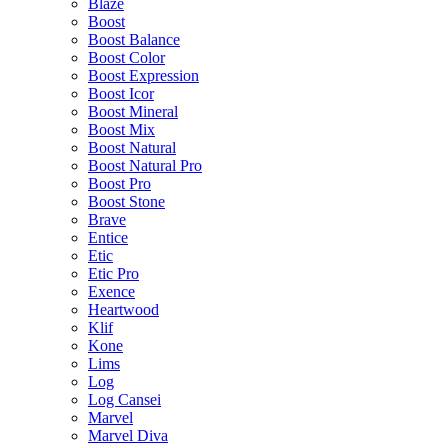
Blaze
Boost
Boost Balance
Boost Color
Boost Expression
Boost Icor
Boost Mineral
Boost Mix
Boost Natural
Boost Natural Pro
Boost Pro
Boost Stone
Brave
Entice
Etic
Etic Pro
Exence
Heartwood
Klif
Kone
Lims
Log
Log Cansei
Marvel
Marvel Diva