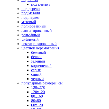
под цемент
под дерево
под металл
под паркет
матовый
полированный
лаппатированный
рельефный
рифленый
ректифицированный
цветной керамогранит
бежевый
белый
зеленый
коричневый
серый
синий
черный
популярные размеры, см
120х278
120х120
80х160
80х80
60х120