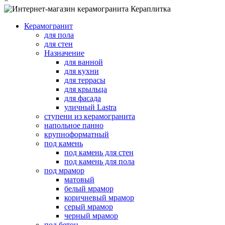
Керамогранит
для пола
для стен
Назначение
для ванной
для кухни
для террасы
для крыльца
для фасада
уличный Lastra
ступени из керамогранита
напольное панно
крупноформатный
под камень
под камень для стен
под камень для пола
под мрамор
матовый
белый мрамор
коричневый мрамор
серый мрамор
черный мрамор
под бетон