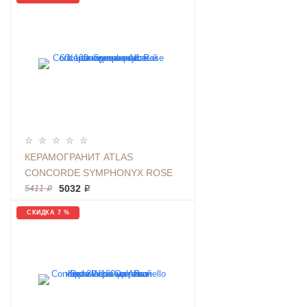
КЕРАМОГРАНИТ ATLAS
CONCORDE SYMPHONYX ROSE
60Х120 КАМЕНЬ РОЗОВЫЙ
5032 ₽
5411 ₽
ПОЛИРОВАННЫЙ
СКИДКА 7 %