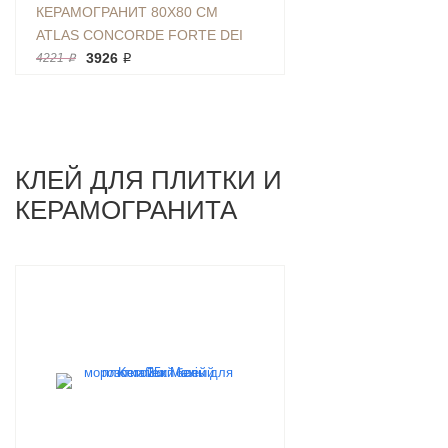
КЕРАМОГРАНИТ 80X80 СМ
ATLAS CONCORDE FORTE DEI
MARMI CEPPO AP CREAM RETT
3926 ₽
4221 ₽
БЕЛЫЙ КАМЕНЬ | 610010002723
ФОН
КЛЕЙ ДЛЯ ПЛИТКИ И
КЕРАМОГРАНИТА