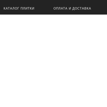
КАТАЛОГ ПЛИТКИ
ОПЛАТА И ДОСТАВКА
Керамогранит
Оплата
плитка ACR
Доставка
для ванной
Оферта
для кухни
Политика
конфиденциальности
для пола
для стен
матовый
полированный
ИНФОРМАЦИЯ О
Плитка и керамогранит
КОМПАНИИ
представленный в нашем
магазине может
О нас
использоваться для разных