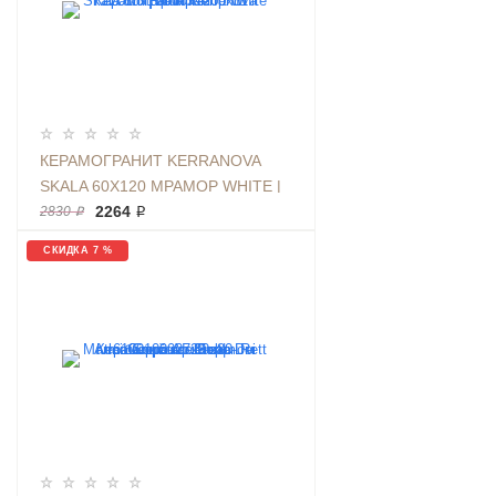
КЕРАМОГРАНИТ KERRANOVA
SKALA 60Х120 МРАМОР WHITE |
ФОН K-2201/MR/600X1200X11
2264 ₽
2830 ₽
СКИДКА 7 %