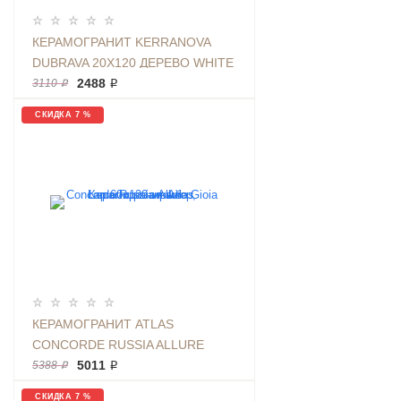
КЕРАМОГРАНИТ KERRANOVA
DUBRAVA 20Х120 ДЕРЕВО WHITE
| ФОН K-2301/SR/200X1200X11
2488 ₽
3110 ₽
СКИДКА 7 %
КЕРАМОГРАНИТ ATLAS
CONCORDE RUSSIA ALLURE
GIOIA LAP 60X120 МРАМОР,
5011 ₽
5388 ₽
ПОЛИРОВАННЫЙ
СКИДКА 7 %