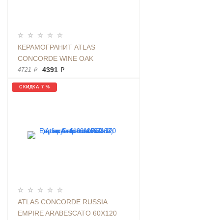
КЕРАМОГРАНИТ ATLAS
CONCORDE WINE OAK
BRUNELLO RET 20Х160 ДЕРЕВО
4391 ₽
4721 ₽
КОРИЧНЕВОЕ МАТОВЫЙ
СКИДКА 7 %
ATLAS CONCORDE RUSSIA
EMPIRE ARABESCATO 60X120