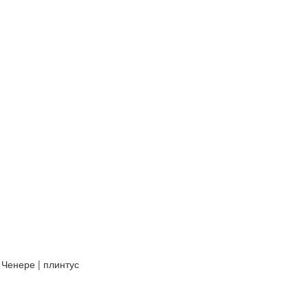
 Ченере | плинтус