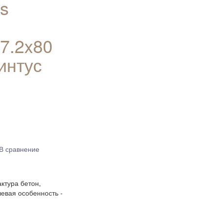
s
 7.2x80
интус
В сравнение
актура бетон,
чевая особенность -