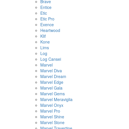
Brave
Entice
Etic
Etic Pro
Exence
Heartwood
Klif
Kone
Lims
Log
Log Cansei
Marvel
Marvel Diva
Marvel Dream
Marvel Edge
Marvel Gala
Marvel Gems
Marvel Meraviglia
Marvel Onyx
Marvel Pro
Marvel Shine
Marvel Stone
Marvel Travertine