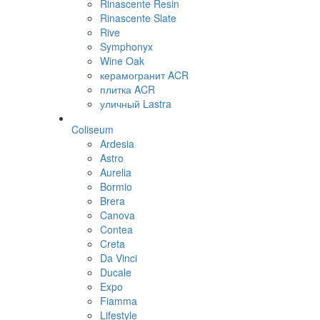
Rinascente Resin
Rinascente Slate
Rive
Symphonyx
Wine Oak
керамогранит ACR
плитка ACR
уличный Lastra
Coliseum
Ardesia
Astro
Aurelia
Bormio
Brera
Canova
Contea
Creta
Da Vinci
Ducale
Expo
Fiamma
Lifestyle