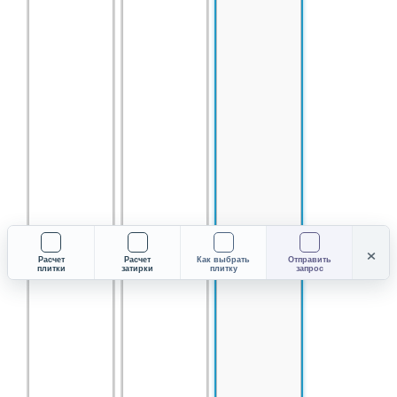
×
Расчет
Расчет
Как выбрать
Отправить
плитки
затирки
плитку
запрос