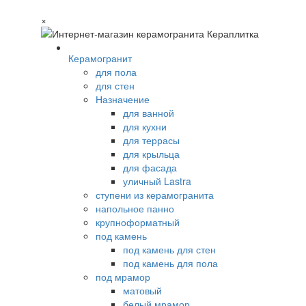
×
Керамогранит
для пола
для стен
Назначение
для ванной
для кухни
для террасы
для крыльца
для фасада
уличный Lastra
ступени из керамогранита
напольное панно
крупноформатный
под камень
под камень для стен
под камень для пола
под мрамор
матовый
белый мрамор