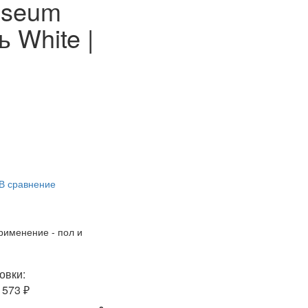
iseum
ь White |
В сравнение
рименение - пол и
овки:
1573 ₽