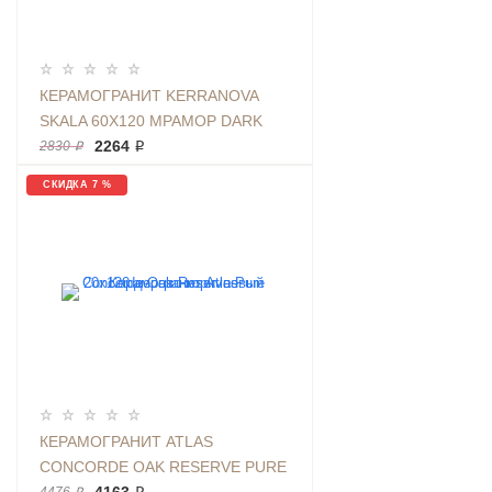
КЕРАМОГРАНИТ KERRANOVA
SKALA 60Х120 МРАМОР DARK
GREY | ФОН K-
2264 ₽
2830 ₽
2203/MR/600X1200X11
СКИДКА 7 %
КЕРАМОГРАНИТ ATLAS
CONCORDE OAK RESERVE PURE