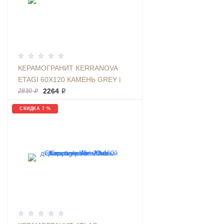
КЕРАМОГРАНИТ KERRANOVA
ETAGI 60Х120 КАМЕНЬ GREY |
ФОН K-2015/MR/600X1200X11
2264 ₽
2830 ₽
СКИДКА 7 %