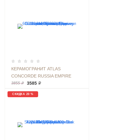
КЕРАМОГРАНИТ ATLAS
CONCORDE RUSSIA EMPIRE
CALACATTA DIAMOND РАЗМЕР
3585 ₽
3855 ₽
60X120 СМ, МРАМОР, АРТИКУЛ
СКИДКА 20 %
610010002182