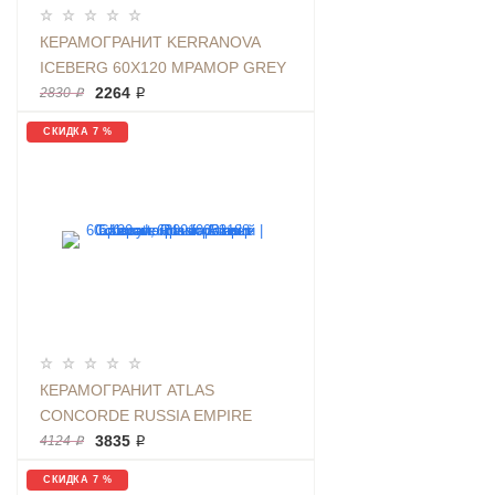
КЕРАМОГРАНИТ KERRANOVA
ICEBERG 60Х120 МРАМОР GREY
| ФОН K-2003/MR/600X1200X11
2264 ₽
2830 ₽
СКИДКА 7 %
КЕРАМОГРАНИТ ATLAS
CONCORDE RUSSIA EMPIRE
CALACATTA BLACK РАЗМЕР
3835 ₽
4124 ₽
60X120СМ, МРАМОР ЧЕНЫЙ |
СКИДКА 7 %
АРТИКУЛ 610010002188