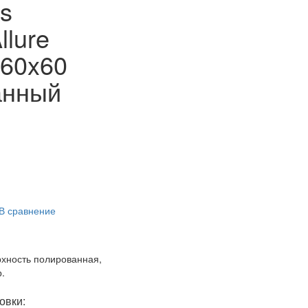
s
llure
 60x60
анный
В сравнение
рхность полированная,
.
овки: