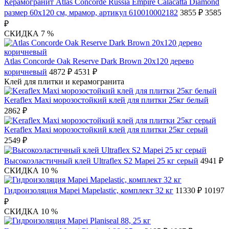
Керамогранит Atlas Concorde Russia Empire Calacatta Diamond
размер 60x120 см, мрамор, артикул 610010002182
3855 ₽
3585
₽
СКИДКА 7 %
Atlas Concorde Oak Reserve Dark Brown 20х120 дерево
коричневый
4872 ₽
4531 ₽
Клей для плитки и керамогранита
Keraflex Maxi морозостойкий клей для плитки 25кг белый
2862 ₽
Keraflex Maxi морозостойкий клей для плитки 25кг серый
2549 ₽
Высокоэластичный клей Ultraflex S2 Mapei 25 кг серый
4941 ₽
СКИДКА 10 %
Гидроизоляция Mapei Mapelastic, комплект 32 кг
11330 ₽
10197
₽
СКИДКА 10 %