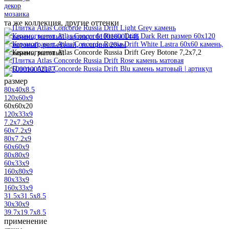
декор
мозаика
та же коллекция, другие оттенки
размер
80x40x8.5
120x60x9
60x60x20
120x33x9
7.2x7.2x9
60x7.2x9
80x7.2x9
60x60x9
80x80x9
60x33x9
160x80x9
80x33x9
160x33x9
31.5x31.5x8.5
30x30x9
39.7x19.7x8.5
применение