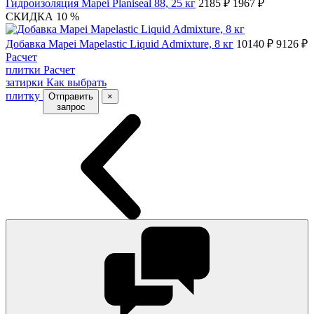
Гидроизоляция Mapei Planiseal 88, 25 кг
2185 ₽
1967 ₽
СКИДКА 10 %
Добавка Mapei Mapelastic Liquid Admixture, 8 кг
10140 ₽
9126 ₽
Расчет
плитки
Расчет
затирки
Как выбрать
плитку
Отправить
×
запрос