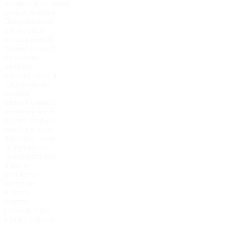
профессиональные
клей и затирки.
Декоративные
элементы и
плитка разной
формы и стиля
(орнамент,
пэчворк,
кирпич, обои и
т.п.) позволит
создать
неповторимый
интерьер ванн,
кухни, жилых
комнат и даже
бассейна. Наш
ассортимент
самодостаточен
и мы не
работаем с
брендами
Kerama
Marazzi,
Cersanit, Vitra,
Estima, Laparet,