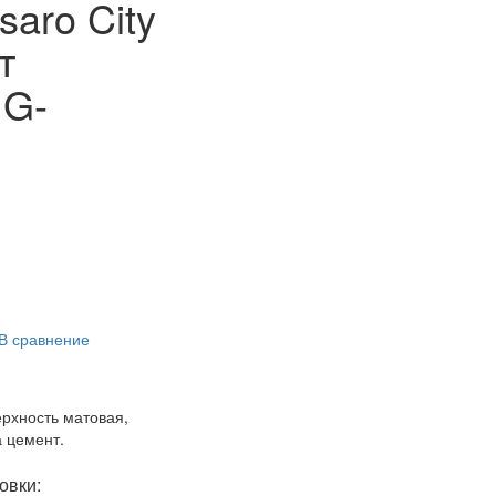
aro City
т
 G-
В сравнение
рхность матовая,
а цемент.
овки: