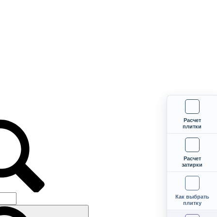
Расчет
плитки
Расчет
затирки
Как выбрать
плитку