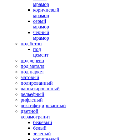
мрамор
коричневый
мрамор
серый
мрамор
черный
мрамор
под бетон
под
цемент
под дерево
под металл
под паркет
матовый
полированный
лаппатированный
рельефный
рифленый
ректифицированный
цветной
керамогранит
бежевый
белый
зеленый
коричневый