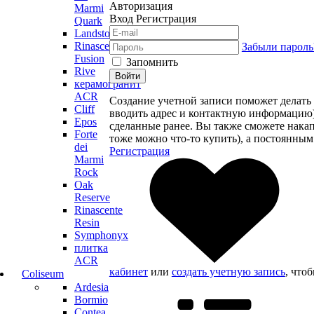
Авторизация
Marmi
Вход
Регистрация
Quark
Landstone
Rinascente
Забыли пароль
Fusion
Запомнить
Rive
Войти
керамогранит
ACR
Создание учетной записи поможет делать 
Cliff
вводить адрес и контактную информацию), 
Epos
сделанные ранее. Вы также сможете нака
Forte
тоже можно что-то купить), а постоянным
dei
Регистрация
Marmi
Rock
Oak
Reserve
Rinascente
Resin
Symphonyx
плитка
ACR
кабинет
или
создать учетную запись
, что
Coliseum
Ardesia
Bormio
Contea