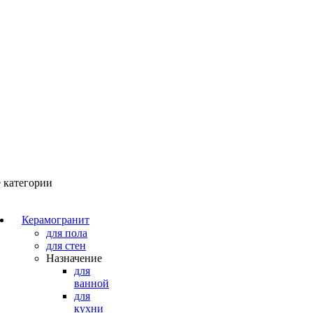
 категории
Керамогранит
для пола
для стен
Назначение
для
ванной
для
кухни