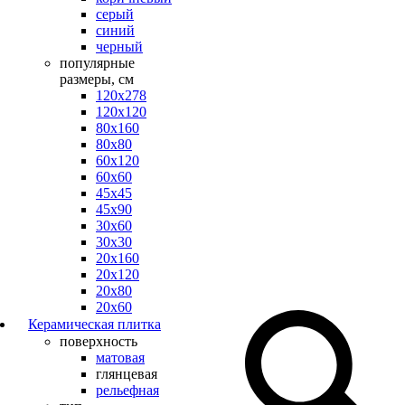
серый
синий
черный
популярные
размеры, см
120х278
120х120
80х160
80х80
60х120
60х60
45х45
45х90
30х60
30х30
20х160
20х120
20х80
20х60
Керамическая плитка
поверхность
матовая
глянцевая
рельефная