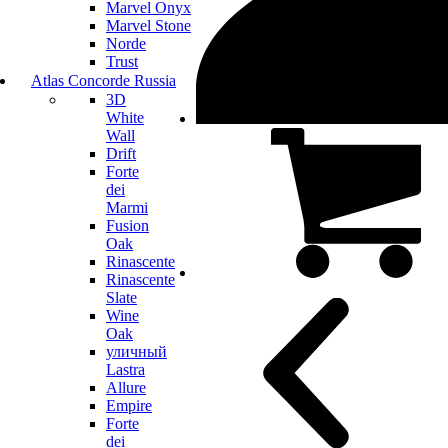
Marvel Onyx
Marvel Stone
Norde
Trust
Atlas Concorde Russia
3D
White
Wall
Drift
Forte
dei
Marmi
Fusion
Oak
Rinascente
Rinascente
Slate
Wine
Oak
уличный
Lastra
Allure
Empire
Forte
dei