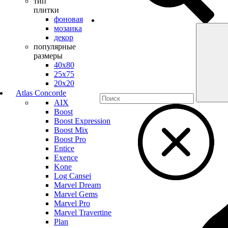
тип
плитки
фоновая
мозаика
декор
популярные
размеры
40х80
25х75
20х20
Atlas Concorde
AIX
Boost
Boost Expression
Boost Mix
Boost Pro
Entice
Exence
Kone
Log Cansei
Marvel Dream
Marvel Gems
Marvel Pro
Marvel Travertine
Plan