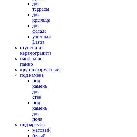
для
террасы
для
крыльца
для
фасада
уличный
Lastra
ступени из
керамогранита
напольное
панно
крупноформатный
под камень
под
камень
для
стен
под
камень
для
пола
под мрамор
матовый
белый