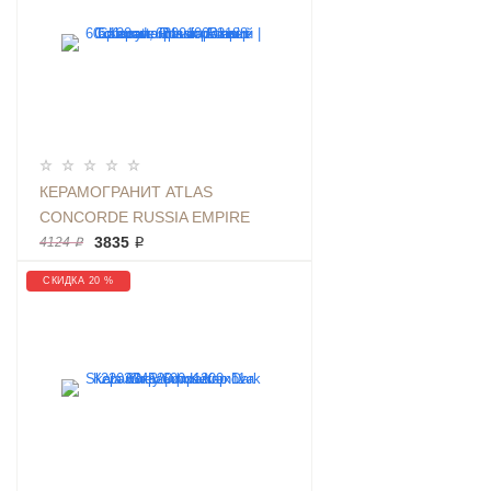
КЕРАМОГРАНИТ ATLAS
CONCORDE RUSSIA EMPIRE
CALACATTA BLACK РАЗМЕР
3835 ₽
4124 ₽
60X120СМ, МРАМОР ЧЕНЫЙ |
СКИДКА 20 %
АРТИКУЛ 610010002188