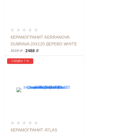
КЕРАМОГРАНИТ KERRANOVA
DUBRAVA 20Х120 ДЕРЕВО WHITE
| ФОН K-2301/SR/200X1200X11
2488 ₽
3110 ₽
СКИДКА 7 %
КЕРАМОГРАНИТ ATLAS