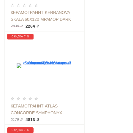
КЕРАМОГРАНИТ KERRANOVA
SKALA 60Х120 МРАМОР DARK
GREY | ФОН K-
2264 ₽
2830 ₽
2203/MR/600X1200X11
СКИДКА 7 %
КЕРАМОГРАНИТ ATLAS
CONCORDE SYMPHONYX
CASHMERE 60Х120 КАМЕНЬ
4816 ₽
5179 ₽
КОРИЧНЕВЫЙ ПОЛИРОВАННЫЙ
СКИДКА 7 %