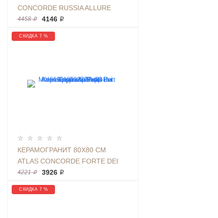
CONCORDE RUSSIA ALLURE
IMPERIAL BLACK RETT 60X120
4146 ₽
4458 ₽
КАМЕНЬ | АРТИКУЛ
СКИДКА 7 %
610010001852
КЕРАМОГРАНИТ 80X80 СМ
ATLAS CONCORDE FORTE DEI
MARMI CEPPO AP PEARL RETT
3926 ₽
4221 ₽
СЕРЫЙ КАМЕНЬ | 610010002722
СКИДКА 7 %
ФОН