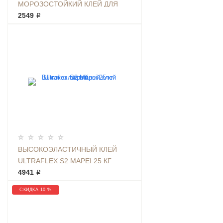
МОРОЗОСТОЙКИЙ КЛЕЙ ДЛЯ
ПЛИТКИ 25КГ СЕРЫЙ
2549 ₽
ВЫСОКОЭЛАСТИЧНЫЙ КЛЕЙ
ULTRAFLEX S2 MAPEI 25 КГ
СЕРЫЙ
4941 ₽
СКИДКА 10 %