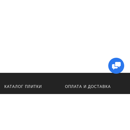
КАТАЛОГ ПЛИТКИ
ОПЛАТА И ДОСТАВКА
Керамогранит
Оплата
плитка ACR
Доставка
для ванной
Оферта
для кухни
Политика