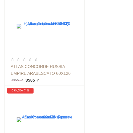
ATLAS CONCORDE RUSSIA
EMPIRE ARABESCATO 60X120
(АРТИКУЛ 610010002183)
3585 ₽
3855 ₽
МРАМОР МАТОВЫЙ
СКИДКА 7 %