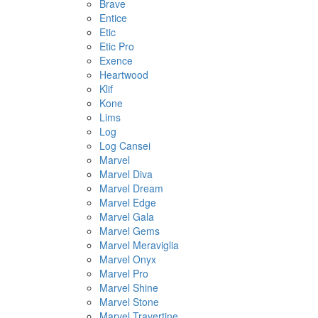
Brave
Entice
Etic
Etic Pro
Exence
Heartwood
Klif
Kone
Lims
Log
Log Cansei
Marvel
Marvel Diva
Marvel Dream
Marvel Edge
Marvel Gala
Marvel Gems
Marvel Meraviglia
Marvel Onyx
Marvel Pro
Marvel Shine
Marvel Stone
Marvel Travertine