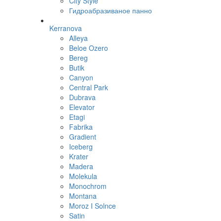
City Style
Гидроабразиваное панно
Kerranova
Alleya
Beloe Ozero
Bereg
Butik
Canyon
Central Park
Dubrava
Elevator
Etagi
Fabrika
Gradient
Iceberg
Krater
Madera
Molekula
Monochrom
Montana
Moroz I Solnce
Satin