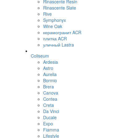
Rinascente Resin
Rinascente Slate
Rive
Symphonyx
Wine Oak
керамогранит ACR
плитка ACR
уличный Lastra
Coliseum
Ardesia
Astro
Aurelia
Bormio
Brera
Canova
Contea
Creta
Da Vinci
Ducale
Expo
Fiamma
Lifestyle