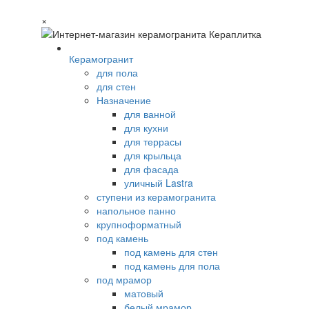
×
Керамогранит
для пола
для стен
Назначение
для ванной
для кухни
для террасы
для крыльца
для фасада
уличный Lastra
ступени из керамогранита
напольное панно
крупноформатный
под камень
под камень для стен
под камень для пола
под мрамор
матовый
белый мрамор