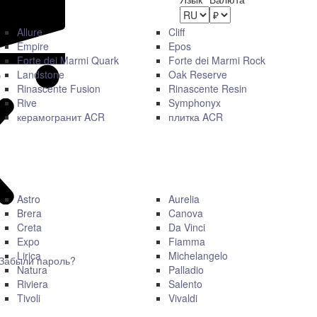
Allure
Cliff
Empire
Epos
Forte dei Marmi Quark
Forte dei Marmi Rock
Landstone
Oak Reserve
Rinascente Fusion
Rinascente Resin
Rive
Symphonyx
керамогранит ACR
плитка ACR
Astro
Aurelia
Brera
Canova
Creta
Da Vinci
Expo
Fiamma
Lirica
Michelangelo
Забыли пароль?
Natura
Palladio
Riviera
Salento
Tivoli
Vivaldi