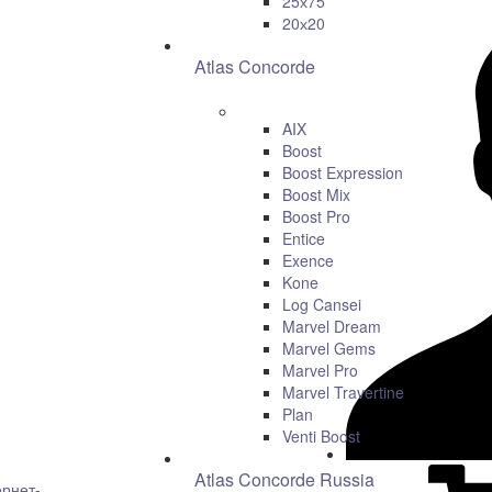
25х75
20х20
Atlas Concorde
AIX
Boost
Boost Expression
Boost Mix
Boost Pro
Entice
Exence
Kone
Log Cansei
Marvel Dream
Marvel Gems
Marvel Pro
Marvel Travertine
Plan
Venti Boost
Atlas Concorde Russia