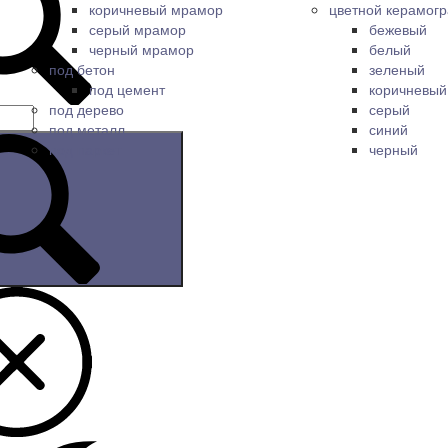
коричневый мрамор
цветной керамогр
серый мрамор
бежевый
черный мрамор
белый
под бетон
зеленый
под цемент
коричневый
под дерево
серый
под металл
синий
под паркет
черный