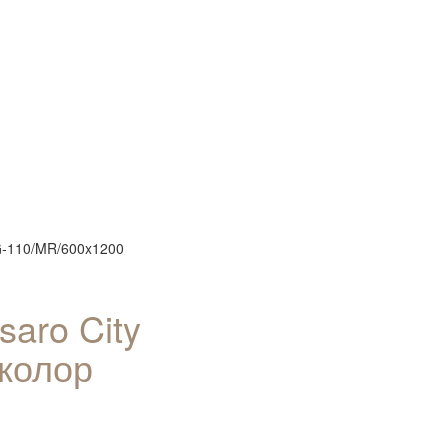
 G-110/MR/600x1200
aro City
околор