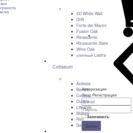
3D White Wall
Drift
Forte dei Marmi
Fusion Oak
Rinascente
Rinascente Slate
Wine Oak
уличный Lastra
Coliseum
Ardesia
Авторизация
Bormio
Вход
Регистрация
Contea
Ducale
Lifestyle
Monza
Запомнить
Rim
San Siro
Войти