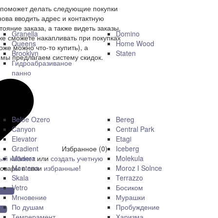
 поможет делать следующие покупки
нова вводить адрес и контактную
ояние заказа, а также видеть заказы,
Granella
Domino
же сможете накапливать при покупках
Queens
Home Wood
оже можно что-то купить), а
Brooklyn
Staten
мы предлагаем систему скидок.
Гидроабразиваное
панно
Beloe Ozero
Bereg
Canyon
Central Park
Elevator
Etagi
Gradient
Iceberg
Избранное (0)
Madera
Molekula
ый кабинет
или
создать учетную
Montana
Moroz I Solnce
товары в свои
избранные
!
Skala
Terrazzo
Vetro
Босиком
Мгновение
Мурашки
По душам
Пробуждение
Темперамент
Харизма