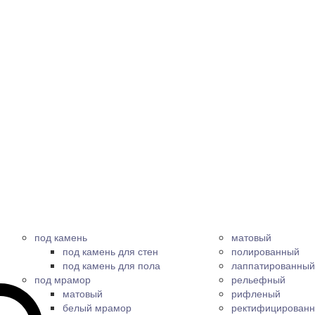
под камень
матовый
под камень для стен
полированный
под камень для пола
лаппатированный
под мрамор
рельефный
матовый
рифленый
белый мрамор
ректифицирован