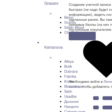
Grasaro
Создание учетной записи
быстрее (не надо будет с
информацию), видеть сост
Beton
сделанные ранее. Вы так
Granito
призовые баллы (на них т
Italian Wood
постоянным покупателям 
City Style
Регистрация
Kerranova
Alleya
Butik
Dubrava
Fabrika
Krater
Необходимо войти в
Личн
Monochrom
запись
, чтобы добавлять 
Satin
Usadba
Дыхание
Наедине
Сияние снов