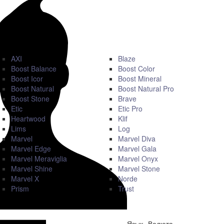
AXI
Blaze
Boost Balance
Boost Color
Boost Icor
Boost Mineral
Boost Natural
Boost Natural Pro
Boost Stone
Brave
Etic
Etic Pro
Heartwood
Klif
Lims
Log
Marvel
Marvel Diva
Marvel Edge
Marvel Gala
Marvel Meraviglia
Marvel Onyx
Marvel Shine
Marvel Stone
Marvel X
Norde
Prism
Trust
Язык
Валюта