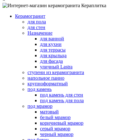
Керамогранит
для пола
для стен
Назначение
для ванной
для кухни
для террасы
для крыльца
для фасада
уличный Lastra
ступени из керамогранита
напольное панно
крупноформатный
под камень
под камень для стен
под камень для пола
под мрамор
матовый
белый мрамор
коричневый мрамор
серый мрамор
черный мрамор
под бетон