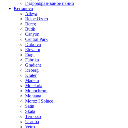
Гидроабразиваное панно
Kerranova
Alleya
Beloe Ozero
Bereg
Butik
Canyon
Central Park
Dubrava
Elevator
Etagi
Fabrika
Gradient
Iceberg
Krater
Madera
Molekula
Monochrom
Montana
Moroz I Solnce
Satin
Skala
Terrazzo
Usadba
Vetro