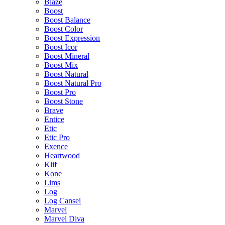
Blaze
Boost
Boost Balance
Boost Color
Boost Expression
Boost Icor
Boost Mineral
Boost Mix
Boost Natural
Boost Natural Pro
Boost Pro
Boost Stone
Brave
Entice
Etic
Etic Pro
Exence
Heartwood
Klif
Kone
Lims
Log
Log Cansei
Marvel
Marvel Diva