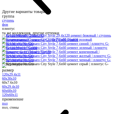
Другие варианты товара:
группа
ступень
фон
плинтус
та же коллекция, другие оттенки
размер
120x29.4x11
60x30x10
60x7.6x10
60x29.4x10
60x60x10
120x60x11
применение
пол
пол, стены