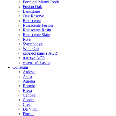
Forte dei Marmi Rock
Fusion Oak
Landstone
Oak Reserve
Rinascente
Rinascente Fusion
Rinascente Resin
Rinascente Slate
Rive
Symphonyx
Wine Oak
керамогранит ACR
плитка ACR
уличный Lastra
Coliseum
Ardesia
Astro
Aurelia
Bormio
Brera
Canova
Contea
Creta
Da Vinci
Ducale