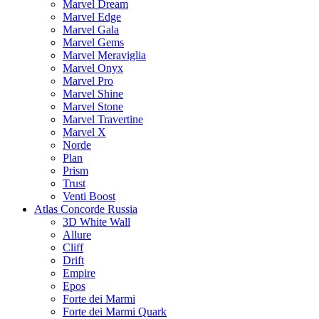
Marvel Dream
Marvel Edge
Marvel Gala
Marvel Gems
Marvel Meraviglia
Marvel Onyx
Marvel Pro
Marvel Shine
Marvel Stone
Marvel Travertine
Marvel X
Norde
Plan
Prism
Trust
Venti Boost
Atlas Concorde Russia
3D White Wall
Allure
Cliff
Drift
Empire
Epos
Forte dei Marmi
Forte dei Marmi Quark