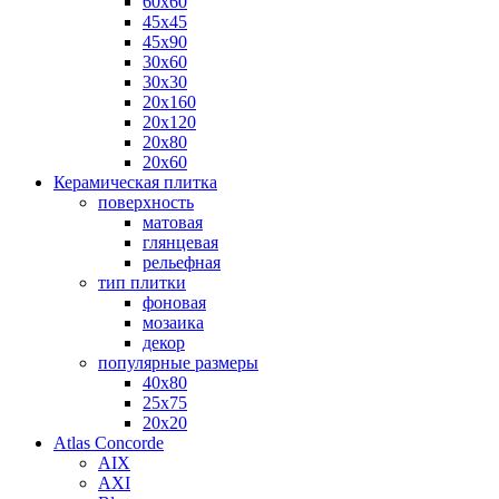
60х60
45х45
45х90
30х60
30х30
20х160
20х120
20х80
20х60
Керамическая плитка
поверхность
матовая
глянцевая
рельефная
тип плитки
фоновая
мозаика
декор
популярные размеры
40х80
25х75
20х20
Atlas Concorde
AIX
AXI