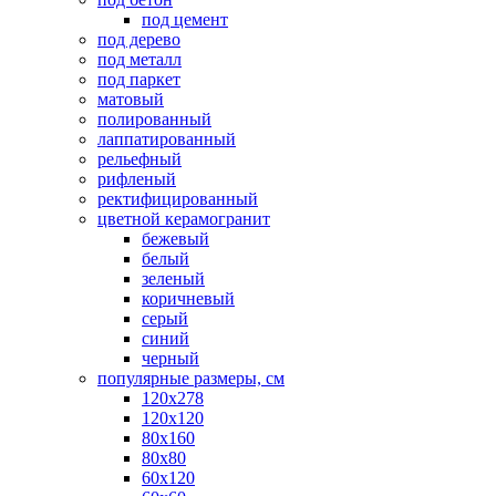
под цемент
под дерево
под металл
под паркет
матовый
полированный
лаппатированный
рельефный
рифленый
ректифицированный
цветной керамогранит
бежевый
белый
зеленый
коричневый
серый
синий
черный
популярные размеры, см
120х278
120х120
80х160
80х80
60х120