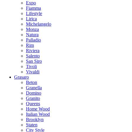
Expo
Fiamma
Lifestyle
Lirica
Michelangelo
Monza
Natura
Palladio
Rim
Riviera
Salento
San Siro
Tivoli
Vivaldi
Grasaro
Beton
Granella
Domino
Granito
Queens
Home Wood
Italian Wood
Brooklyn
Staten
City Style