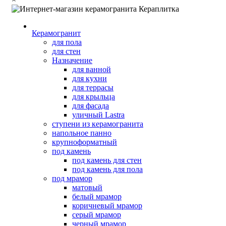
Керамогранит
для пола
для стен
Назначение
для ванной
для кухни
для террасы
для крыльца
для фасада
уличный Lastra
ступени из керамогранита
напольное панно
крупноформатный
под камень
под камень для стен
под камень для пола
под мрамор
матовый
белый мрамор
коричневый мрамор
серый мрамор
черный мрамор