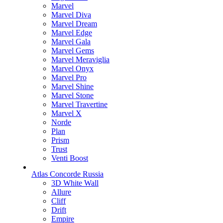
Marvel
Marvel Diva
Marvel Dream
Marvel Edge
Marvel Gala
Marvel Gems
Marvel Meraviglia
Marvel Onyx
Marvel Pro
Marvel Shine
Marvel Stone
Marvel Travertine
Marvel X
Norde
Plan
Prism
Trust
Venti Boost
Atlas Concorde Russia
3D White Wall
Allure
Cliff
Drift
Empire