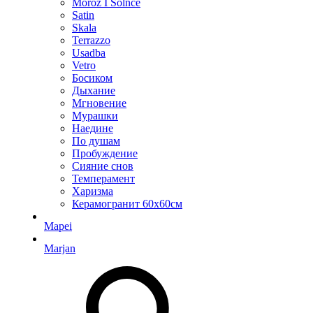
Moroz I Solnce
Satin
Skala
Terrazzo
Usadba
Vetro
Босиком
Дыхание
Мгновение
Мурашки
Наедине
По душам
Пробуждение
Сияние снов
Темперамент
Харизма
Керамогранит 60х60см
Mapei
Marjan