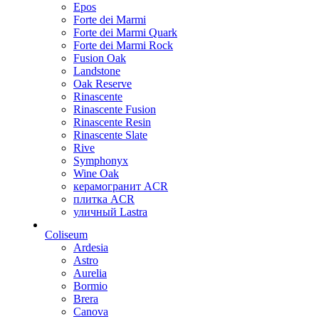
Epos
Forte dei Marmi
Forte dei Marmi Quark
Forte dei Marmi Rock
Fusion Oak
Landstone
Oak Reserve
Rinascente
Rinascente Fusion
Rinascente Resin
Rinascente Slate
Rive
Symphonyx
Wine Oak
керамогранит ACR
плитка ACR
уличный Lastra
Coliseum
Ardesia
Astro
Aurelia
Bormio
Brera
Canova