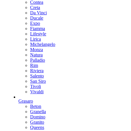
Contea
Creta
Da Vinci
Ducale
Expo
Fiamma
Lifestyle
Lirica
Michelangelo
Monza
Natura
Palladio
Rim
Riviera
Salento
San Siro
Tivoli
Vivaldi
Grasaro
Beton
Granella
Domino
Granito
Queens