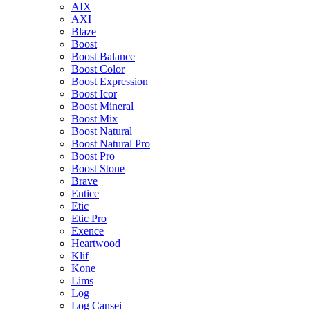
AIX
AXI
Blaze
Boost
Boost Balance
Boost Color
Boost Expression
Boost Icor
Boost Mineral
Boost Mix
Boost Natural
Boost Natural Pro
Boost Pro
Boost Stone
Brave
Entice
Etic
Etic Pro
Exence
Heartwood
Klif
Kone
Lims
Log
Log Cansei