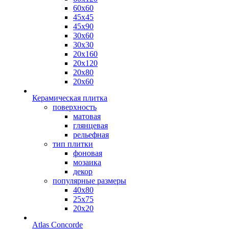
60х60
45х45
45х90
30х60
30х30
20х160
20х120
20х80
20х60
Керамическая плитка
поверхность
матовая
глянцевая
рельефная
тип плитки
фоновая
мозаика
декор
популярные размеры
40х80
25х75
20х20
Atlas Concorde