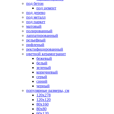
под бетон
под цемент
под дерево
под металл
под паркет
матовый
полированный
лаппатированный
рельефный
рифленый
ректифицированный
цветной керамогранит
бежевый
белый
зеленый
коричневый
серый
синий
черный
популярные размеры, см
120х278
120х120
80х160
80х80
60х120