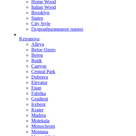
Home Wood
Italian Wood
Brooklyn
Staten
City Style
Гидроабразиваное панно
Kerranova
Alleya
Beloe Ozero
Bereg
Butik
Canyon
Central Park
Dubrava
Elevator
Etagi
Fabrika
Gradient
Iceberg
Krater
Madera
Molekula
Monochrom
Montana