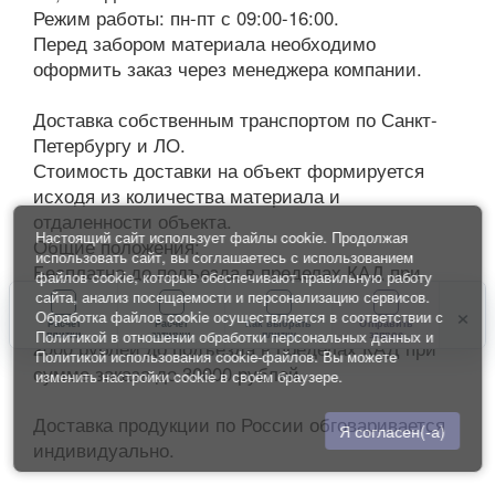
Режим работы: пн-пт с 09:00-16:00.
Перед забором материала необходимо
оформить заказ через менеджера компании.
Доставка собственным транспортом по Санкт-
Петербургу и ЛО.
Стоимость доставки на объект формируется
исходя из количества материала и
отдаленности объекта.
Настоящий сайт использует файлы cookie. Продолжая
Общие положения:
использовать сайт, вы соглашаетесь с использованием
Бесплатно до подъезда в пределах КАД при
файлов cookie, которые обеспечивают правильную работу
заказе на сумму от 30000 рублей и весом до 2
сайта, анализ посещаемости и персонализацию сервисов.
×
Обработка файлов cookie осуществляется в соответствии с
тонн;
Расчет
Расчет
Как выбрать
Отправить
Политикой в отношении обработки персональных данных
и
плитки
затирки
плитку
запрос
2000 рублей до подъезда в пределах КАД при
Политикой использования cookie-файлов
. Вы можете
сумме заказа до 30000 рублей.
изменить настройки cookie в своём браузере.
Доставка продукции по России обговаривается
Я согласен(-а)
индивидуально.