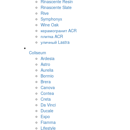
Rinascente Resin
Rinascente Slate
Rive
Symphonyx
Wine Oak
керамогранит ACR
плитка ACR
уличный Lastra
Coliseum
Ardesia
Astro
Aurelia
Bormio
Brera
Canova
Contea
Creta
Da Vinci
Ducale
Expo
Fiamma
Lifestyle