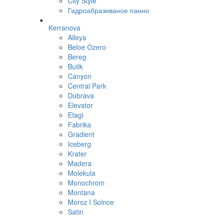
City Style
Гидроабразиваное панно
Kerranova
Alleya
Beloe Ozero
Bereg
Butik
Canyon
Central Park
Dubrava
Elevator
Etagi
Fabrika
Gradient
Iceberg
Krater
Madera
Molekula
Monochrom
Montana
Moroz I Solnce
Satin