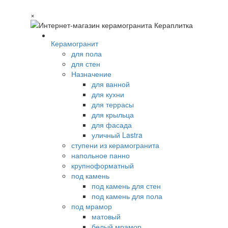
×
Керамогранит
для пола
для стен
Назначение
для ванной
для кухни
для террасы
для крыльца
для фасада
уличный Lastra
ступени из керамогранита
напольное панно
крупноформатный
под камень
под камень для стен
под камень для пола
под мрамор
матовый
белый мрамор