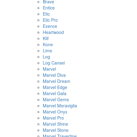
Brave
Entice
Etic
Etic Pro
Exence
Heartwood
Klif
Kone
Lims
Log
Log Cansei
Marvel
Marvel Diva
Marvel Dream
Marvel Edge
Marvel Gala
Marvel Gems
Marvel Meraviglia
Marvel Onyx
Marvel Pro
Marvel Shine
Marvel Stone
Marvel Travertine