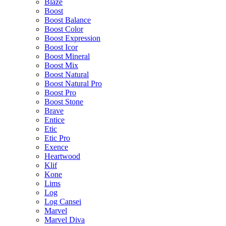
Blaze
Boost
Boost Balance
Boost Color
Boost Expression
Boost Icor
Boost Mineral
Boost Mix
Boost Natural
Boost Natural Pro
Boost Pro
Boost Stone
Brave
Entice
Etic
Etic Pro
Exence
Heartwood
Klif
Kone
Lims
Log
Log Cansei
Marvel
Marvel Diva