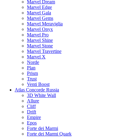
Marvel Dream
Marvel Edge
Marvel Gala
Marvel Gems
Marvel Meraviglia
Marvel Onyx
Marvel Pro
Marvel Shine
Marvel Stone
Marvel Travertine
Marvel X
Norde
Plan
Prism
Trust
Venti Boost
Atlas Concorde Russia
3D White Wall
Allure
Cliff
Drift
Empire
Epos
Forte dei Marmi
Forte dei Marmi Quark