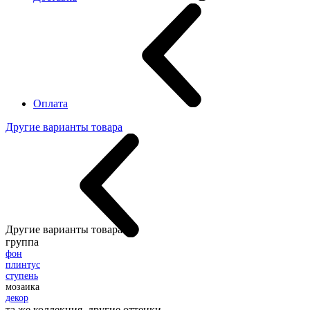
Оплата
Другие варианты товара
Другие варианты товара:
группа
фон
плинтус
ступень
мозаика
декор
та же коллекция, другие оттенки