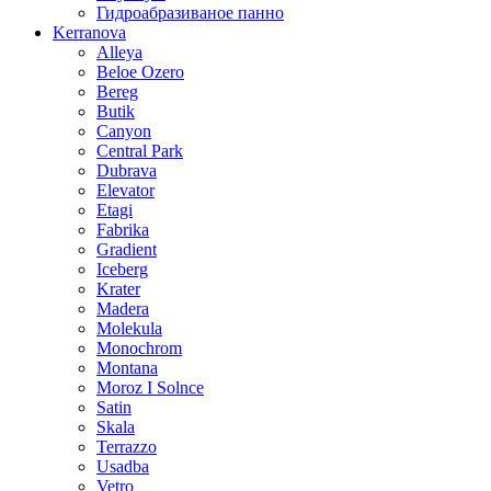
Гидроабразиваное панно
Kerranova
Alleya
Beloe Ozero
Bereg
Butik
Canyon
Central Park
Dubrava
Elevator
Etagi
Fabrika
Gradient
Iceberg
Krater
Madera
Molekula
Monochrom
Montana
Moroz I Solnce
Satin
Skala
Terrazzo
Usadba
Vetro