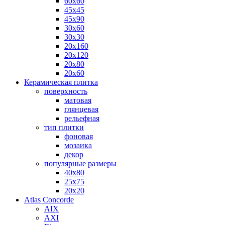
60х60
45х45
45х90
30х60
30х30
20х160
20х120
20х80
20х60
Керамическая плитка
поверхность
матовая
глянцевая
рельефная
тип плитки
фоновая
мозаика
декор
популярные размеры
40х80
25х75
20х20
Atlas Concorde
AIX
AXI