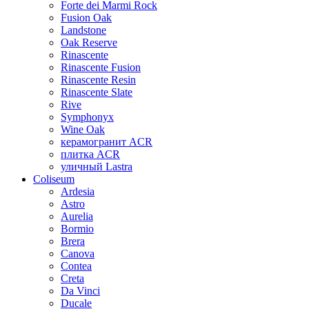
Forte dei Marmi Rock
Fusion Oak
Landstone
Oak Reserve
Rinascente
Rinascente Fusion
Rinascente Resin
Rinascente Slate
Rive
Symphonyx
Wine Oak
керамогранит ACR
плитка ACR
уличный Lastra
Coliseum
Ardesia
Astro
Aurelia
Bormio
Brera
Canova
Contea
Creta
Da Vinci
Ducale