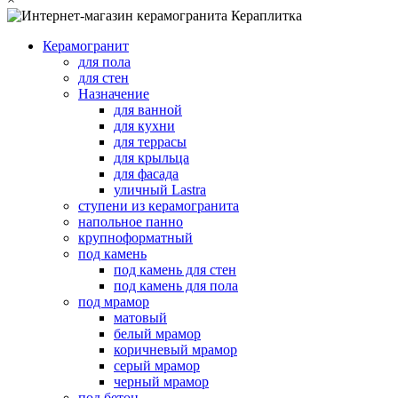
Керамогранит
для пола
для стен
Назначение
для ванной
для кухни
для террасы
для крыльца
для фасада
уличный Lastra
ступени из керамогранита
напольное панно
крупноформатный
под камень
под камень для стен
под камень для пола
под мрамор
матовый
белый мрамор
коричневый мрамор
серый мрамор
черный мрамор
под бетон