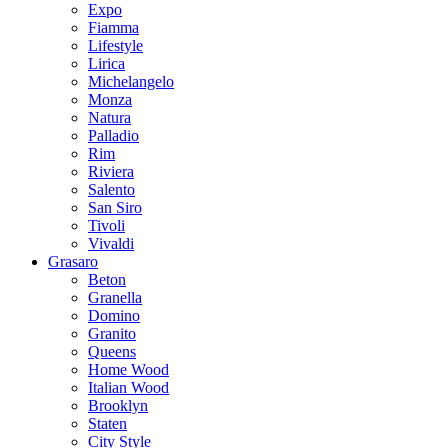
Expo
Fiamma
Lifestyle
Lirica
Michelangelo
Monza
Natura
Palladio
Rim
Riviera
Salento
San Siro
Tivoli
Vivaldi
Grasaro
Beton
Granella
Domino
Granito
Queens
Home Wood
Italian Wood
Brooklyn
Staten
City Style