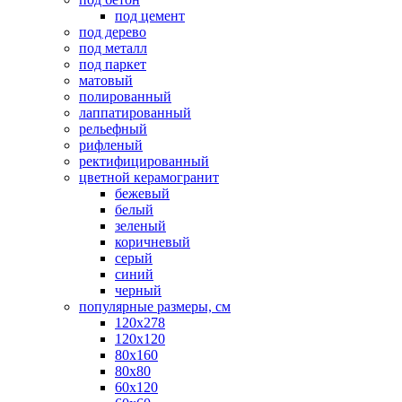
под цемент
под дерево
под металл
под паркет
матовый
полированный
лаппатированный
рельефный
рифленый
ректифицированный
цветной керамогранит
бежевый
белый
зеленый
коричневый
серый
синий
черный
популярные размеры, см
120х278
120х120
80х160
80х80
60х120