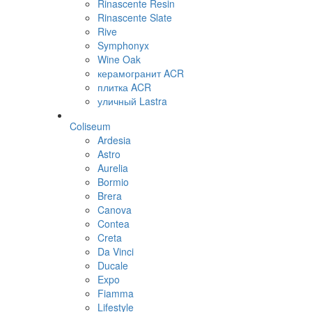
Rinascente Resin
Rinascente Slate
Rive
Symphonyx
Wine Oak
керамогранит ACR
плитка ACR
уличный Lastra
Coliseum
Ardesia
Astro
Aurelia
Bormio
Brera
Canova
Contea
Creta
Da Vinci
Ducale
Expo
Fiamma
Lifestyle