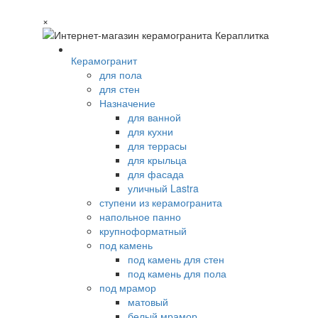
×
Керамогранит
для пола
для стен
Назначение
для ванной
для кухни
для террасы
для крыльца
для фасада
уличный Lastra
ступени из керамогранита
напольное панно
крупноформатный
под камень
под камень для стен
под камень для пола
под мрамор
матовый
белый мрамор