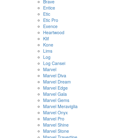
Brave
Entice
Etic
Etic Pro
Exence
Heartwood
Klif
Kone
Lims
Log
Log Cansei
Marvel
Marvel Diva
Marvel Dream
Marvel Edge
Marvel Gala
Marvel Gems
Marvel Meraviglia
Marvel Onyx
Marvel Pro
Marvel Shine
Marvel Stone
Marvel Travertine