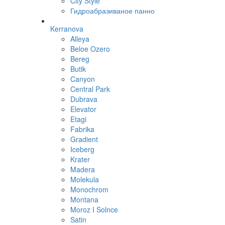
City Style
Гидроабразиваное панно
Kerranova
Alleya
Beloe Ozero
Bereg
Butik
Canyon
Central Park
Dubrava
Elevator
Etagi
Fabrika
Gradient
Iceberg
Krater
Madera
Molekula
Monochrom
Montana
Moroz I Solnce
Satin