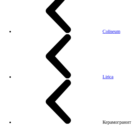
Coliseum
Lirica
Керамогранит C