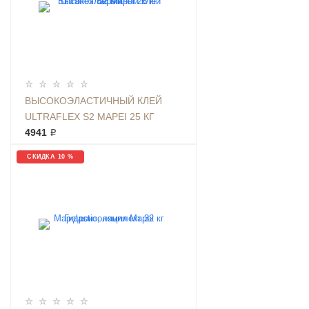
ВЫСОКОЭЛАСТИЧНЫЙ КЛЕЙ
ULTRAFLEX S2 MAPEI 25 КГ
СЕРЫЙ
4941 ₽
СКИДКА 10 %