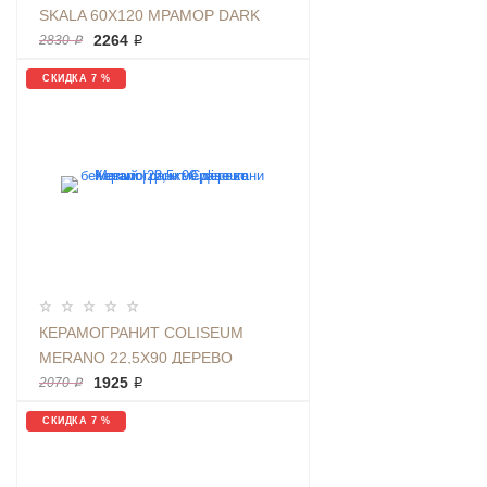
SKALA 60Х120 МРАМОР DARK
GREY | ФОН K-
2264 ₽
2830 ₽
2203/MR/600X1200X11
СКИДКА 7 %
КЕРАМОГРАНИТ COLISEUM
MERANO 22,5Х90 ДЕРЕВО
БЕЖЕВЫЙ | ФОН МЕРАНО ХАНИ
1925 ₽
2070 ₽
СКИДКА 7 %