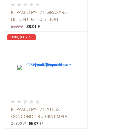
КЕРАМОГРАНИТ GRASARO
BETON 60Х120 БЕТОН
АНТРАЦИТ | ФОН G-
2024 ₽
2530 ₽
1103/MR/600X1200
СКИДКА 7 %
КЕРАМОГРАНИТ ATLAS
CONCORDE RUSSIA EMPIRE
CALACATTA BLACK LAPP 120X278
9587 ₽
10309 ₽
МРАМОР, ПОЛИРОВАННЫЙ