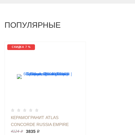
ПОПУЛЯРНЫЕ
СКИДКА 7 %
КЕРАМОГРАНИТ ATLAS
CONCORDE RUSSIA EMPIRE
CALACATTA BLACK РАЗМЕР
3835 ₽
4124 ₽