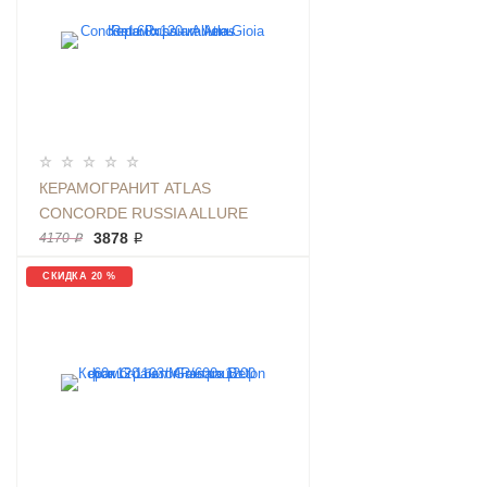
КЕРАМОГРАНИТ ATLAS
CONCORDE RUSSIA ALLURE
GIOIA RET 60X120 КАМЕНЬ
3878 ₽
4170 ₽
СКИДКА 20 %