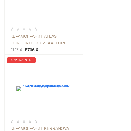
КЕРАМОГРАНИТ ATLAS
CONCORDE RUSSIA ALLURE
GREY BEAUTY RETT LAP 80X160
5736 ₽
6168 ₽
МРАМОР, ПОЛИРОВАННЫЙ
СКИДКА 20 %
КЕРАМОГРАНИТ KERRANOVA