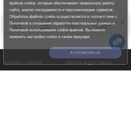
файлов cookie, которые обеспечивают правильную работу
сайта, анализ посещаемости и персонализацию сервисов.
Обработка файлов cookie осуществляется в соответствии с
×
Политикой в отношении обработки персональных данных
и
Расчет
Расчет
Как выбрать
ОТПРАВИТЬ
плитки
затирки
плитку
ЗАПРОС
Политикой использования cookie-файлов
. Вы можете
изменить настройки cookie в своём браузере.
Я СОГЛАСЕН(-А)
КАТАЛОГ ПЛИТКИ
ОПЛАТА И ДОСТАВКА
Керамогранит
Оплата
плитка ACR
Доставка
для ванной
Оферта
для кухни
Политика
конфиденциальности
для пола
для стен