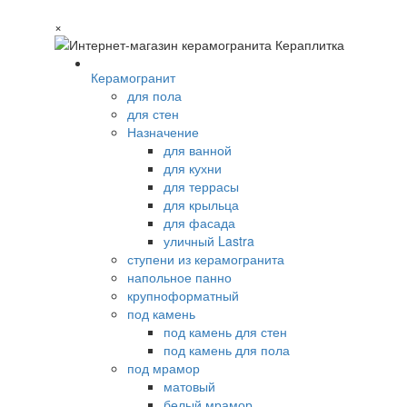
×
Керамогранит
для пола
для стен
Назначение
для ванной
для кухни
для террасы
для крыльца
для фасада
уличный Lastra
ступени из керамогранита
напольное панно
крупноформатный
под камень
под камень для стен
под камень для пола
под мрамор
матовый
белый мрамор