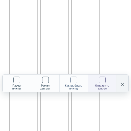
×
Расчет
Расчет
Как выбрать
Отправить
плитки
затирки
плитку
запрос