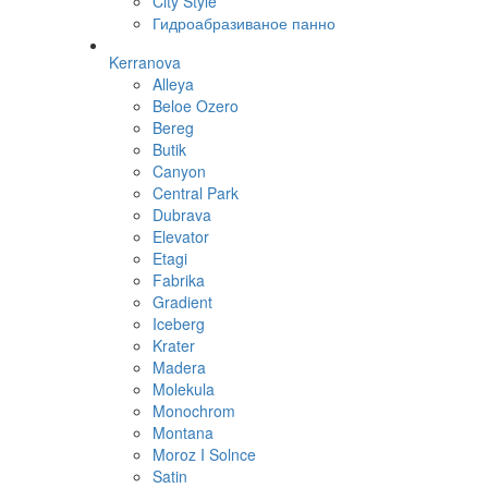
City Style
Гидроабразиваное панно
Kerranova
Alleya
Beloe Ozero
Bereg
Butik
Canyon
Central Park
Dubrava
Elevator
Etagi
Fabrika
Gradient
Iceberg
Krater
Madera
Molekula
Monochrom
Montana
Moroz I Solnce
Satin