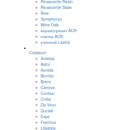
Rinascente Resin
Rinascente Slate
Rive
Symphonyx
Wine Oak
керамогранит ACR
плитка ACR
уличный Lastra
Coliseum
Ardesia
Astro
Aurelia
Bormio
Brera
Canova
Contea
Creta
Da Vinci
Ducale
Expo
Fiamma
Lifestyle