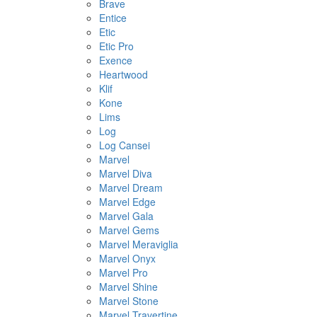
Brave
Entice
Etic
Etic Pro
Exence
Heartwood
Klif
Kone
Lims
Log
Log Cansei
Marvel
Marvel Diva
Marvel Dream
Marvel Edge
Marvel Gala
Marvel Gems
Marvel Meraviglia
Marvel Onyx
Marvel Pro
Marvel Shine
Marvel Stone
Marvel Travertine