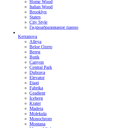
Home Wood
Italian Wood
Brooklyn
Staten
City Style
Гидроабразиваное панно
Kerranova
Alleya
Beloe Ozero
Bereg
Butik
Canyon
Central Park
Dubrava
Elevator
Etagi
Fabrika
Gradient
Iceberg
Krater
Madera
Molekula
Monochrom
Montana