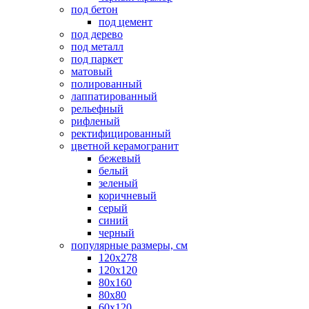
под бетон
под цемент
под дерево
под металл
под паркет
матовый
полированный
лаппатированный
рельефный
рифленый
ректифицированный
цветной керамогранит
бежевый
белый
зеленый
коричневый
серый
синий
черный
популярные размеры, см
120х278
120х120
80х160
80х80
60х120