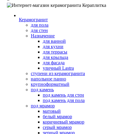
Керамогранит
для пола
для стен
Назначение
для ванной
для кухни
для террасы
для крыльца
для фасада
уличный Lastra
ступени из керамогранита
напольное панно
крупноформатный
под камень
под камень для стен
под камень для пола
под мрамор
матовый
белый мрамор
коричневый мрамор
серый мрамор
черный мрамор