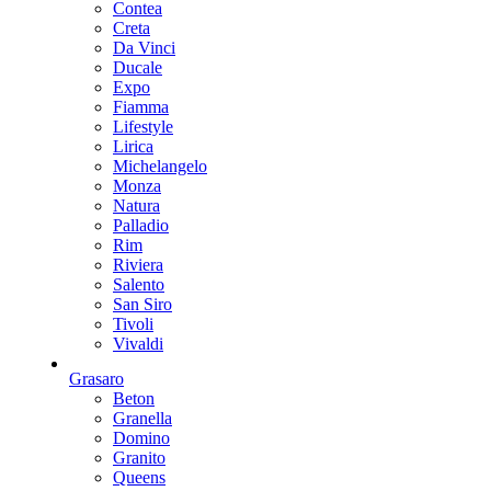
Contea
Creta
Da Vinci
Ducale
Expo
Fiamma
Lifestyle
Lirica
Michelangelo
Monza
Natura
Palladio
Rim
Riviera
Salento
San Siro
Tivoli
Vivaldi
Grasaro
Beton
Granella
Domino
Granito
Queens