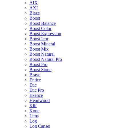
AIX
AXI
Blaze
Boost
Boost Balance
Boost Color
Boost Expression
Boost Icor
Boost Mineral
Boost Mix
Boost Natural
Boost Natural Pro
Boost Pro
Boost Stone
Brave
Entice
Etic
Etic Pro
Exence
Heartwood
Klif
Kone
Lims
Log
Log Cansei