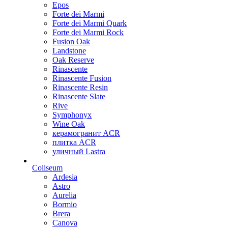
Epos
Forte dei Marmi
Forte dei Marmi Quark
Forte dei Marmi Rock
Fusion Oak
Landstone
Oak Reserve
Rinascente
Rinascente Fusion
Rinascente Resin
Rinascente Slate
Rive
Symphonyx
Wine Oak
керамогранит ACR
плитка ACR
уличный Lastra
Coliseum
Ardesia
Astro
Aurelia
Bormio
Brera
Canova