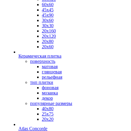
60х60
45х45
45х90
30х60
30х30
20х160
20х120
20х80
20х60
Керамическая плитка
поверхность
матовая
глянцевая
рельефная
тип плитки
фоновая
мозаика
декор
популярные размеры
40х80
25х75
20х20
Atlas Concorde