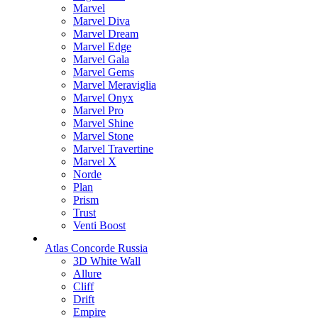
Marvel
Marvel Diva
Marvel Dream
Marvel Edge
Marvel Gala
Marvel Gems
Marvel Meraviglia
Marvel Onyx
Marvel Pro
Marvel Shine
Marvel Stone
Marvel Travertine
Marvel X
Norde
Plan
Prism
Trust
Venti Boost
Atlas Concorde Russia
3D White Wall
Allure
Cliff
Drift
Empire