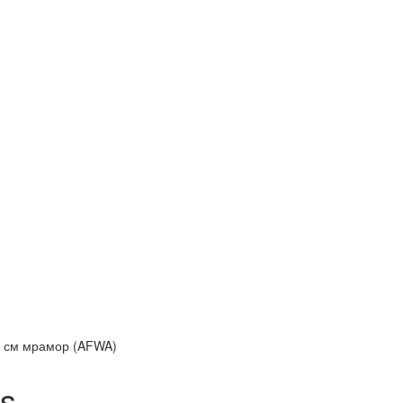
60 см мрамор (AFWA)
s