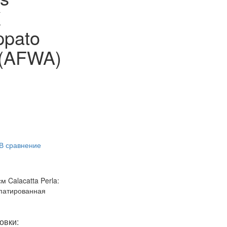
X
ppato
 (AFWA)
В сравнение
м Calacatta Perla:
патированная
овки: