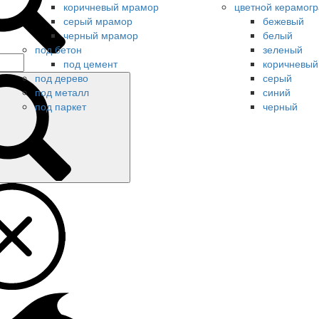
коричневый мрамор
цветной керамогр
серый мрамор
бежевый
черный мрамор
белый
под бетон
зеленый
под цемент
коричневый
под дерево
серый
под металл
синий
под паркет
черный