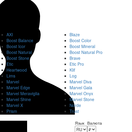
AXI
Blaze
Boost Balance
Boost Color
Boost Icor
Boost Mineral
Boost Natural
Boost Natural Pro
Boost Stone
Brave
Etic
Etic Pro
Heartwood
Klif
Lims
Log
Marvel
Marvel Diva
Marvel Edge
Marvel Gala
Marvel Meraviglia
Marvel Onyx
Marvel Shine
Marvel Stone
Marvel X
Norde
Prism
Trust
Язык
Валюта