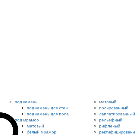
под камень
матовый
под камень для стен
полированный
под камень для пола
лаппатированный
под мрамор
рельефный
матовый
рифленый
белый мрамор
ректифицирован