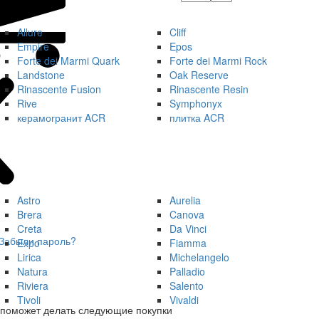
Allure
Cliff
Empire
Epos
Forte dei Marmi Quark
Forte dei Marmi Rock
Landstone
Oak Reserve
Rinascente Fusion
Rinascente Resin
Rive
Symphonyx
керамогранит ACR
плитка ACR
Astro
Aurelia
Brera
Canova
Creta
Da Vinci
Забыли пароль?
Expo
Fiamma
Lirica
Michelangelo
Natura
Palladio
Riviera
Salento
Tivoli
Vivaldi
 поможет делать следующие покупки