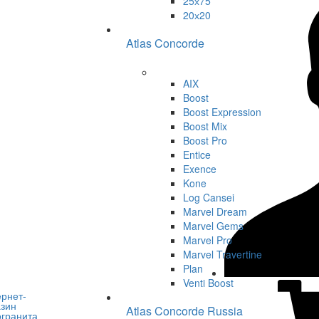
25х75
20х20
Atlas Concorde
AIX
Boost
Boost Expression
Boost Mix
Boost Pro
Entice
Exence
Kone
Log Cansei
Marvel Dream
Marvel Gems
Marvel Pro
Marvel Travertine
Plan
Venti Boost
Atlas Concorde Russia