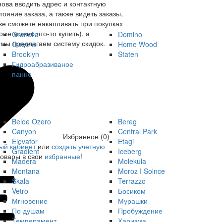
нова вводить адрес и контактную
ояние заказа, а также видеть заказы,
же сможете накапливать при покупках
оже можно что-то купить), а
Granella
Domino
мы предлагаем систему скидок.
Queens
Home Wood
Brooklyn
Staten
Гидроабразиваное
панно
Beloe Ozero
Bereg
Canyon
Central Park
Избранное (0)
Elevator
Etagi
ый кабинет
или
создать учетную
Gradient
Iceberg
товары в свои
избранные
!
Madera
Molekula
Montana
Moroz I Solnce
Skala
Terrazzo
Vetro
Босиком
Мгновение
Мурашки
По душам
Пробуждение
Темперамент
Харизма