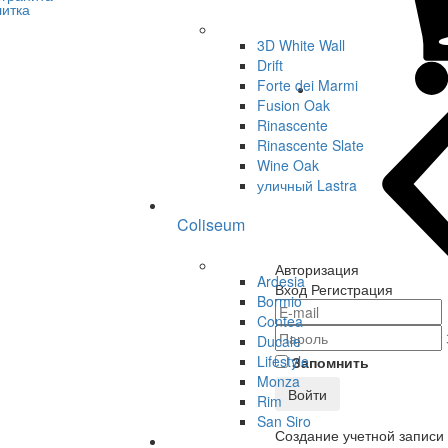
3D White Wall
Drift
Forte dei Marmi
Fusion Oak
Rinascente
Rinascente Slate
Wine Oak
уличный Lastra
Coliseum
Авторизация
Ardesia
Вход
Регистрация
Bormio
Contea
Ducale
Lifestyle
Запомнить
Monza
Войти
Rim
San Siro
Создание учетной записи