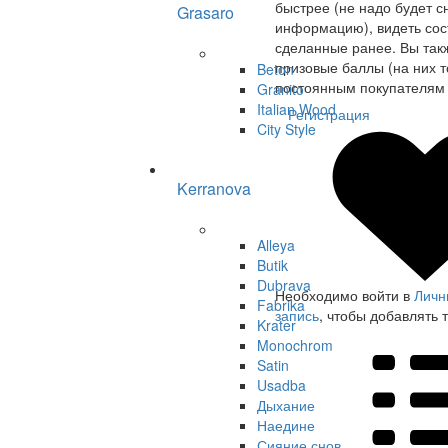
быстрее (не надо будет с
Grasaro
информацию), видеть сост
сделанные ранее. Вы так
призовые баллы (на них т
Beton
постоянным покупателям 
Granito
Italian Wood
Регистрация
City Style
Kerranova
Alleya
Butik
Dubrava
Необходимо войти в
Личн
Fabrika
запись
, чтобы добавлять 
Krater
Monochrom
Satin
Usadba
Дыхание
Наедине
Сияние снов