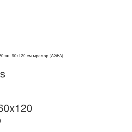
d 20mm 60x120 см мрамор (AGFA)
s
X
60x120
)