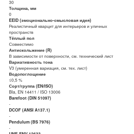
30
Толщина, мм
0
EEID (эмоционально-смысловая идея)
Реалистичный кварцит для интерьеров и уличных
пространств
Тёплый пол
Совместимо
Антискольжение (R)
В зависимости от поверхности, см. технический лист
Вариативность тона
V3 (умеренная вариация, см. тех. лист)
Водопоглощение
≤0,5 %
Сорт/группа (EN/ISO)
BIa, EN 14411 / ISO 13006
Barefoot (DIN 51097)
-
DCOF (ANSI A137.1)
-
Pendulum (BS 7976)
-
UNE-ENV 12633