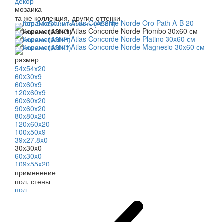
декор
мозаика
та же коллекция, другие оттенки
размер
54x54x20
60x30x9
60x60x9
120x60x9
60x60x20
90x60x20
80x80x20
120x60x20
100x50x9
39x27.8x0
30x30x0
60x30x0
109x55x20
применение
пол, стены
пол