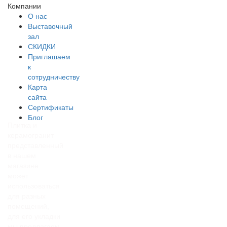
Компании
О нас
Выставочный
зал
СКИДКИ
Приглашаем
к
сотрудничеству
Карта
сайта
Сертификаты
Блог
Плитка и
керамогранит
представленный
в нашем
магазине
может
использоваться
для разных
помещений,
для его укладки
мы предлагаем