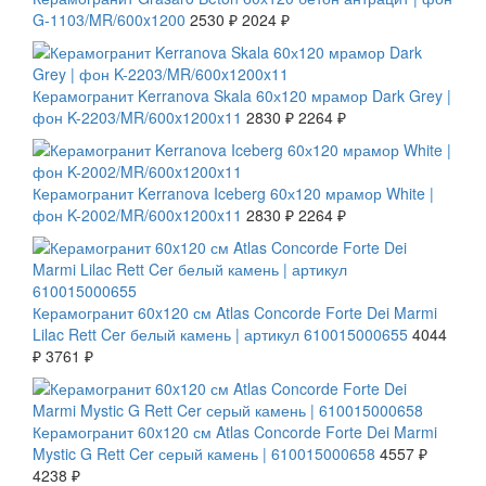
G-1103/MR/600x1200
2530 ₽
2024 ₽
СКИДКА 20 %
Керамогранит Kerranova Skala 60х120 мрамор Dark Grey |
фон K-2203/MR/600x1200x11
2830 ₽
2264 ₽
СКИДКА 20 %
Керамогранит Kerranova Iceberg 60х120 мрамор White |
фон K-2002/MR/600x1200x11
2830 ₽
2264 ₽
СКИДКА 7 %
Керамогранит 60x120 см Atlas Concorde Forte Dei Marmi
Lilac Rett Cer белый камень | артикул 610015000655
4044
₽
3761 ₽
СКИДКА 7 %
Керамогранит 60x120 см Atlas Concorde Forte Dei Marmi
Mystic G Rett Cer серый камень | 610015000658
4557 ₽
4238 ₽