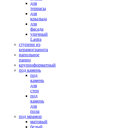
для
террасы
для
крыльца
для
фасада
уличный
Lastra
ступени из
керамогранита
напольное
панно
крупноформатный
под камень
под
камень
для
стен
под
камень
для
пола
под мрамор
матовый
белый