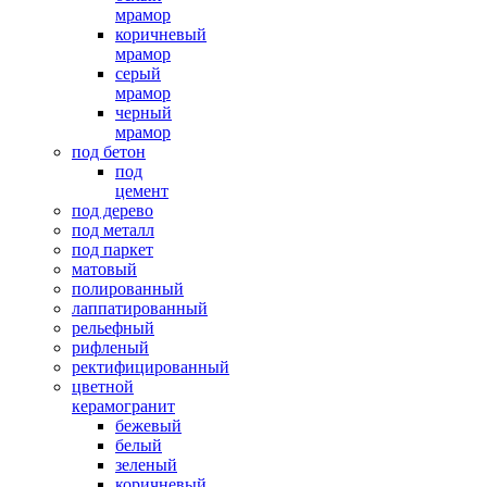
мрамор
коричневый
мрамор
серый
мрамор
черный
мрамор
под бетон
под
цемент
под дерево
под металл
под паркет
матовый
полированный
лаппатированный
рельефный
рифленый
ректифицированный
цветной
керамогранит
бежевый
белый
зеленый
коричневый