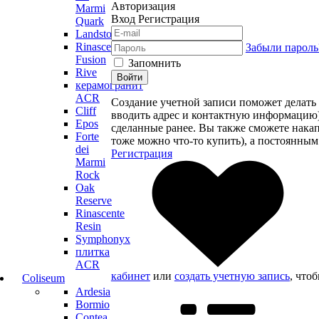
Авторизация
Marmi
Вход
Регистрация
Quark
Landstone
Rinascente
Забыли пароль
Fusion
Запомнить
Rive
Войти
керамогранит
ACR
Создание учетной записи поможет делать 
Cliff
вводить адрес и контактную информацию), 
Epos
сделанные ранее. Вы также сможете нака
Forte
тоже можно что-то купить), а постоянным
dei
Регистрация
Marmi
Rock
Oak
Reserve
Rinascente
Resin
Symphonyx
плитка
ACR
кабинет
или
создать учетную запись
, что
Coliseum
Ardesia
Bormio
Contea