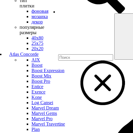
тип
плитки
фоновая
мозаика
декор
популярные
размеры
40х80
25х75
20х20
Atlas Concorde
AIX
Boost
Boost Expression
Boost Mix
Boost Pro
Entice
Exence
Kone
Log Cansei
Marvel Dream
Marvel Gems
Marvel Pro
Marvel Travertine
Plan