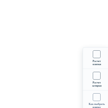
Расчет
плитки
Расчет
затирки
Как выбрать
плитку