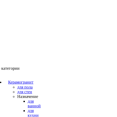
 категории
Керамогранит
для пола
для стен
Назначение
для
ванной
для
кухни