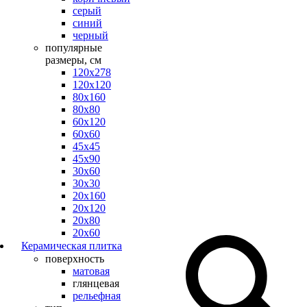
серый
синий
черный
популярные
размеры, см
120х278
120х120
80х160
80х80
60х120
60х60
45х45
45х90
30х60
30х30
20х160
20х120
20х80
20х60
Керамическая плитка
поверхность
матовая
глянцевая
рельефная