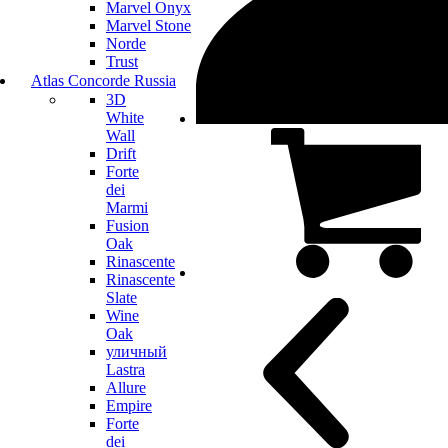
Marvel Onyx
Marvel Stone
Norde
Trust
Atlas Concorde Russia
3D
White
Wall
Drift
Forte
dei
Marmi
Fusion
Oak
Rinascente
Rinascente
Slate
Wine
Oak
уличный
Lastra
Allure
Empire
Forte
dei