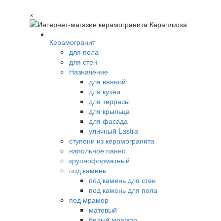
×
Керамогранит
для пола
для стен
Назначение
для ванной
для кухни
для террасы
для крыльца
для фасада
уличный Lastra
ступени из керамогранита
напольное панно
крупноформатный
под камень
под камень для стен
под камень для пола
под мрамор
матовый
белый мрамор