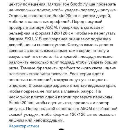
центру помещения. Мягкий тон Suede лучше проверять
на нескольких плитах, чтобы увидеть переходы рисунка.
Отдельно сопоставьте Suede 20mm с цветом дверей,
мебели и напольных профилей. Перед покупкой
проверьте артикул A5OM, поверхность матовая и
рельефная и формат 120x120 см, чтобы не перепутать
близкие SKU. У Suede заранее оценивают подрезку у
дверей, ниш и внешних углов. Фактура камень должна
совпасть с остальными элементами серии по тону и
визуальной плотности. На открытой площади полезно
разложить несколько плит подряд, чтобы увидеть общий
ритм. Темные фрагменты требуют точного света, иначе
плоскость становится тяжелее. Если серия идет в
несколько помещений, каждую зону лучше оценить
отдельно. В раскладке заранее отметьте видимые края,
чтобы подрезка не попала в главный ракурс. На
нескольких плитах одной партии проверьте переходы
Suede 20mm, чтобы оценить тон, прожилки и повтор
рисунка. Перед оплатой сопоставьте A5OM с выбранной
схемой укладки, чтобы формат 120x120 см не оказался
лишним или неподходящим.
Характеристики