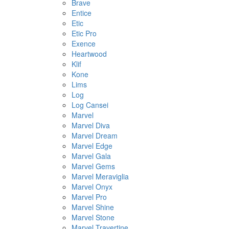
Brave
Entice
Etic
Etic Pro
Exence
Heartwood
Klif
Kone
Lims
Log
Log Cansei
Marvel
Marvel Diva
Marvel Dream
Marvel Edge
Marvel Gala
Marvel Gems
Marvel Meraviglia
Marvel Onyx
Marvel Pro
Marvel Shine
Marvel Stone
Marvel Travertine