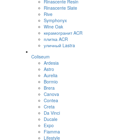
Rinascente Resin
Rinascente Slate
Rive
Symphonyx
Wine Oak
керамогранит ACR
плитка ACR
уличный Lastra
Coliseum
Ardesia
Astro
Aurelia
Bormio
Brera
Canova
Contea
Creta
Da Vinci
Ducale
Expo
Fiamma
Lifestyle