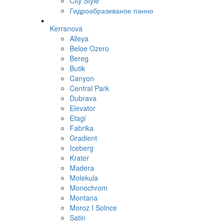
City Style
Гидроабразиваное панно
Kerranova
Alleya
Beloe Ozero
Bereg
Butik
Canyon
Central Park
Dubrava
Elevator
Etagi
Fabrika
Gradient
Iceberg
Krater
Madera
Molekula
Monochrom
Montana
Moroz I Solnce
Satin