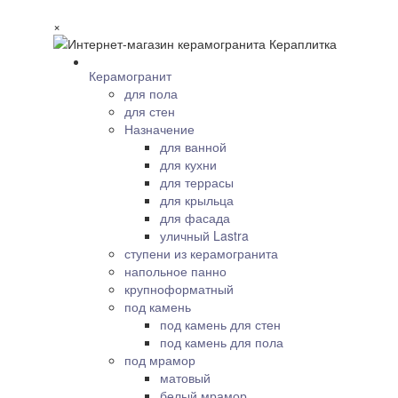
×
Керамогранит
для пола
для стен
Назначение
для ванной
для кухни
для террасы
для крыльца
для фасада
уличный Lastra
ступени из керамогранита
напольное панно
крупноформатный
под камень
под камень для стен
под камень для пола
под мрамор
матовый
белый мрамор