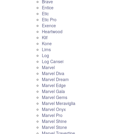
Brave
Entice
Etic
Etic Pro
Exence
Heartwood
Klif
Kone
Lims
Log
Log Cansei
Marvel
Marvel Diva
Marvel Dream
Marvel Edge
Marvel Gala
Marvel Gems
Marvel Meraviglia
Marvel Onyx
Marvel Pro
Marvel Shine
Marvel Stone
Marvel Travertine