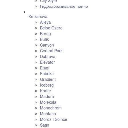
City Style
Гидроабразиваное панно
Kerranova
Alleya
Beloe Ozero
Bereg
Butik
Canyon
Central Park
Dubrava
Elevator
Etagi
Fabrika
Gradient
Iceberg
Krater
Madera
Molekula
Monochrom
Montana
Moroz I Solnce
Satin