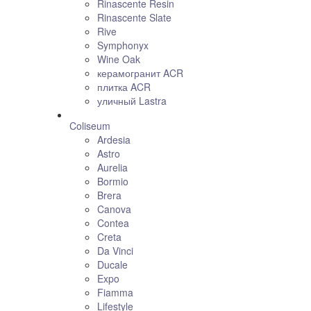
Rinascente Resin
Rinascente Slate
Rive
Symphonyx
Wine Oak
керамогранит ACR
плитка ACR
уличный Lastra
Coliseum
Ardesia
Astro
Aurelia
Bormio
Brera
Canova
Contea
Creta
Da Vinci
Ducale
Expo
Fiamma
Lifestyle