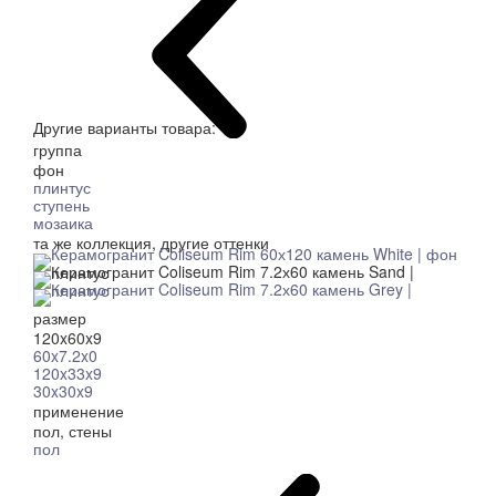
Другие варианты товара:
группа
фон
плинтус
ступень
мозаика
та же коллекция, другие оттенки
размер
120x60x9
60x7.2x0
120x33x9
30x30x9
применение
пол, стены
пол