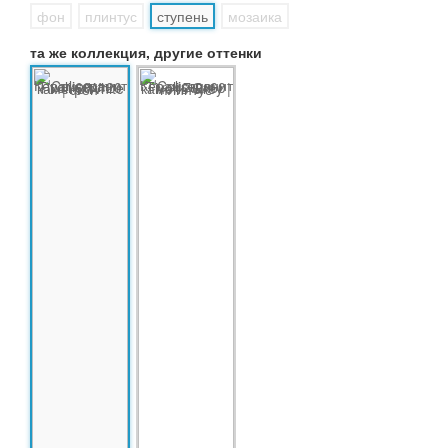
фон
плинтус
ступень
мозаика
та же коллекция, другие оттенки