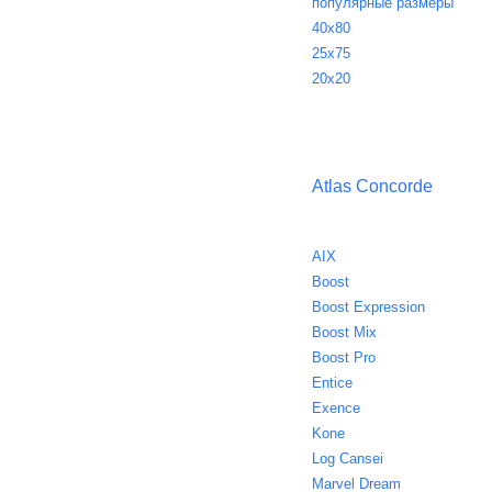
популярные размеры
40х80
25х75
20х20
Atlas Concorde
AIX
Boost
Boost Expression
Boost Mix
Boost Pro
Entice
Exence
Kone
Log Cansei
Marvel Dream