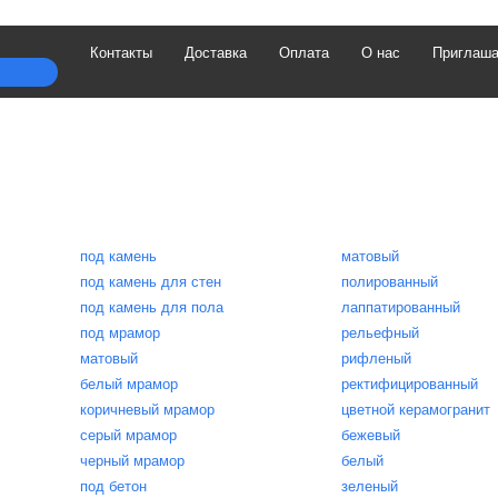
Контакты
Доставка
Оплата
О нас
Приглаша
под камень
матовый
под камень для стен
полированный
под камень для пола
лаппатированный
под мрамор
рельефный
матовый
рифленый
белый мрамор
ректифицированный
коричневый мрамор
цветной керамогранит
серый мрамор
бежевый
черный мрамор
белый
под бетон
зеленый