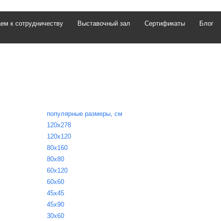
ем к сотрудничеству
Выставочный зал
Сертификаты
Блог
популярные размеры, см
120х278
120х120
80х160
80х80
60х120
60х60
45х45
45х90
30х60