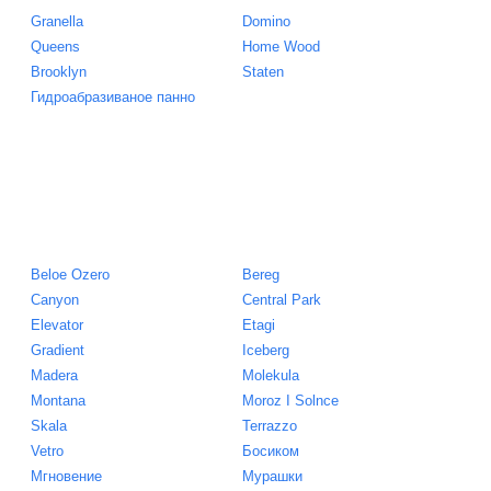
Granella
Domino
Queens
Home Wood
Brooklyn
Staten
Гидроабразиваное панно
Beloe Ozero
Bereg
Canyon
Central Park
Elevator
Etagi
Gradient
Iceberg
Madera
Molekula
Montana
Moroz I Solnce
Skala
Terrazzo
Vetro
Босиком
Мгновение
Мурашки