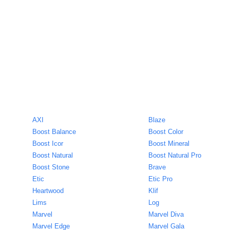
AXI
Blaze
Boost Balance
Boost Color
Boost Icor
Boost Mineral
Boost Natural
Boost Natural Pro
Boost Stone
Brave
Etic
Etic Pro
Heartwood
Klif
Lims
Log
Marvel
Marvel Diva
Marvel Edge
Marvel Gala