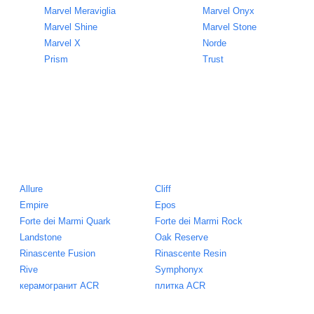
Marvel Meraviglia
Marvel Onyx
Marvel Shine
Marvel Stone
Marvel X
Norde
Prism
Trust
Allure
Cliff
Empire
Epos
Forte dei Marmi Quark
Forte dei Marmi Rock
Landstone
Oak Reserve
Rinascente Fusion
Rinascente Resin
Rive
Symphonyx
керамогранит ACR
плитка ACR