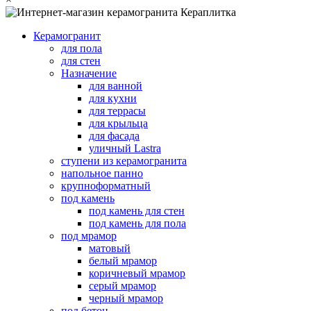
Керамогранит
для пола
для стен
Назначение
для ванной
для кухни
для террасы
для крыльца
для фасада
уличный Lastra
ступени из керамогранита
напольное панно
крупноформатный
под камень
под камень для стен
под камень для пола
под мрамор
матовый
белый мрамор
коричневый мрамор
серый мрамор
черный мрамор
под бетон