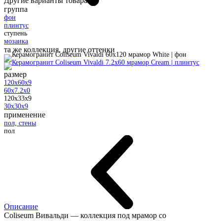
Другие варианты товара:
группа
фон
плинтус
ступень
мозаика
та же коллекция, другие оттенки
размер
120x60x9
60x7.2x0
120x33x9
30x30x9
применение
пол, стены
пол
Описание
Coliseum Вивальди — коллекция под мрамор со