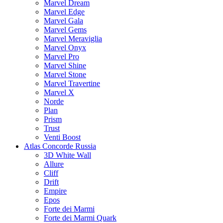
Marvel Dream
Marvel Edge
Marvel Gala
Marvel Gems
Marvel Meraviglia
Marvel Onyx
Marvel Pro
Marvel Shine
Marvel Stone
Marvel Travertine
Marvel X
Norde
Plan
Prism
Trust
Venti Boost
Atlas Concorde Russia
3D White Wall
Allure
Cliff
Drift
Empire
Epos
Forte dei Marmi
Forte dei Marmi Quark