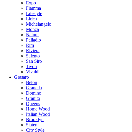
Expo
Fiamma
Lifestyle
Lirica
Michelangelo
Monza
Natura
Palladio
Rim
Riviera
Salento
San Siro
Tivoli
Vivaldi
Grasaro
Beton
Granella
Domino
Granito
Queens
Home Wood
Italian Wood
Brooklyn
Staten
City Style