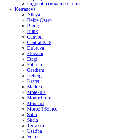
Гидроабразиваное панно
Kerranova
Alleya
Beloe Ozero
Bereg
Butik
Canyon
Central Park
Dubrava
Elevator
Etagi
Fabrika
Gradient
Iceberg
Krater
Madera
Molekula
Monochrom
Montana
Moroz I Solnce
Satin
Skala
Terrazzo
Usadba
Vetro