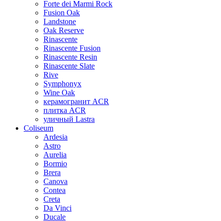
Forte dei Marmi Rock
Fusion Oak
Landstone
Oak Reserve
Rinascente
Rinascente Fusion
Rinascente Resin
Rinascente Slate
Rive
Symphonyx
Wine Oak
керамогранит ACR
плитка ACR
уличный Lastra
Coliseum
Ardesia
Astro
Aurelia
Bormio
Brera
Canova
Contea
Creta
Da Vinci
Ducale