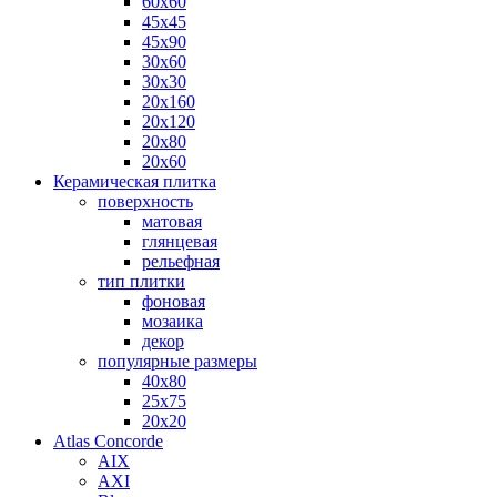
60х60
45х45
45х90
30х60
30х30
20х160
20х120
20х80
20х60
Керамическая плитка
поверхность
матовая
глянцевая
рельефная
тип плитки
фоновая
мозаика
декор
популярные размеры
40х80
25х75
20х20
Atlas Concorde
AIX
AXI