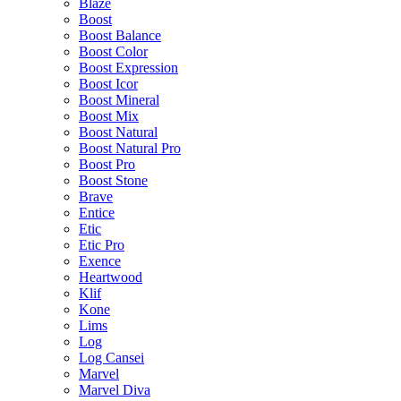
Blaze
Boost
Boost Balance
Boost Color
Boost Expression
Boost Icor
Boost Mineral
Boost Mix
Boost Natural
Boost Natural Pro
Boost Pro
Boost Stone
Brave
Entice
Etic
Etic Pro
Exence
Heartwood
Klif
Kone
Lims
Log
Log Cansei
Marvel
Marvel Diva