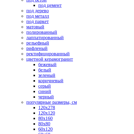
под цемент
под дерево
под металл
под паркет
матовый
полированный
лаппатированный
рельефный
рифленый
ректифицированный
цветной керамогранит
бежевый
белый
зеленый
коричневый
серый
синий
черный
популярные размеры, см
120х278
120х120
80х160
80х80
60х120