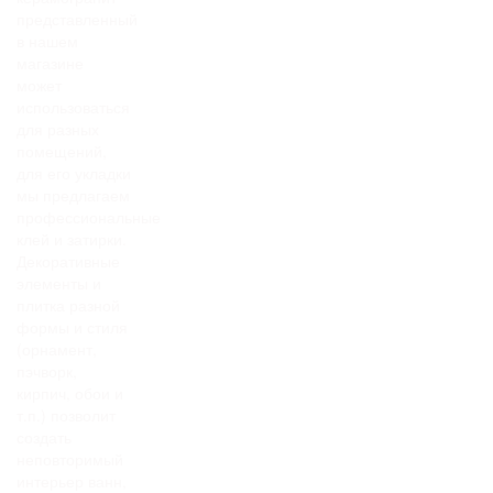
представленный
в нашем
магазине
может
использоваться
для разных
помещений,
для его укладки
мы предлагаем
профессиональные
клей и затирки.
Декоративные
элементы и
плитка разной
формы и стиля
(орнамент,
пэчворк,
кирпич, обои и
т.п.) позволит
создать
неповторимый
интерьер ванн,