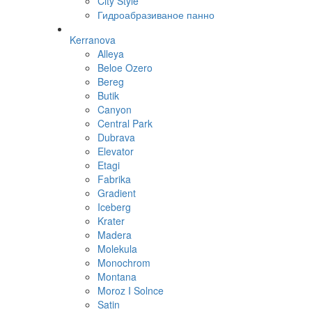
City Style
Гидроабразиваное панно
Kerranova
Alleya
Beloe Ozero
Bereg
Butik
Canyon
Central Park
Dubrava
Elevator
Etagi
Fabrika
Gradient
Iceberg
Krater
Madera
Molekula
Monochrom
Montana
Moroz I Solnce
Satin