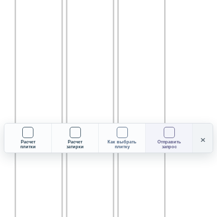
×
Расчет
Расчет
Как выбрать
Отправить
плитки
затирки
плитку
запрос