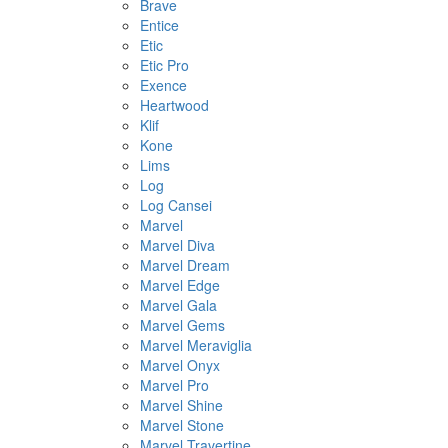
Brave
Entice
Etic
Etic Pro
Exence
Heartwood
Klif
Kone
Lims
Log
Log Cansei
Marvel
Marvel Diva
Marvel Dream
Marvel Edge
Marvel Gala
Marvel Gems
Marvel Meraviglia
Marvel Onyx
Marvel Pro
Marvel Shine
Marvel Stone
Marvel Travertine