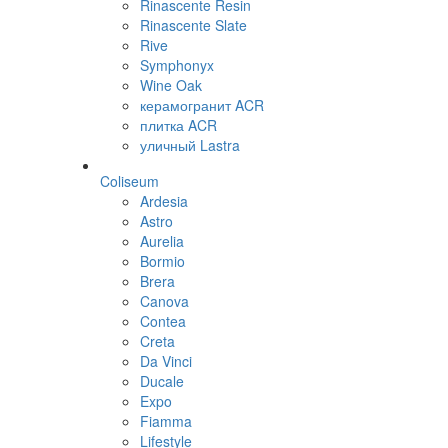
Rinascente Resin
Rinascente Slate
Rive
Symphonyx
Wine Oak
керамогранит ACR
плитка ACR
уличный Lastra
Coliseum
Ardesia
Astro
Aurelia
Bormio
Brera
Canova
Contea
Creta
Da Vinci
Ducale
Expo
Fiamma
Lifestyle