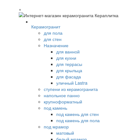
×
Керамогранит
для пола
для стен
Назначение
для ванной
для кухни
для террасы
для крыльца
для фасада
уличный Lastra
ступени из керамогранита
напольное панно
крупноформатный
под камень
под камень для стен
под камень для пола
под мрамор
матовый
белый мрамор