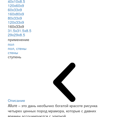
40x10x8.5
120x60x9
60x33x9
160x80x9
80x33x9
120x33x9
160x33x9
31.5x31.5x8.5
29x29x8.5
применение
пол
пол, стены
стены
ступень
Описание
Allure – это дань необычно богатой красоте рисунка
четырех ценных пород мрамора, которые с давних
времен ассоциируются с элитной