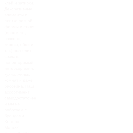
клей и затирки.
Декоративные
элементы и
плитка разной
формы и стиля
(орнамент,
пэчворк,
кирпич, обои и
т.п.) позволит
создать
неповторимый
интерьер ванн,
кухни, жилых
комнат и даже
бассейна. Наш
ассортимент
самодостаточен
и мы не
работаем с
брендами
Kerama
Marazzi,