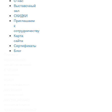
О нас
Выставочный
зал
СКИДКИ
Приглашаем
к
сотрудничеству
Карта
сайта
Сертификаты
Блог
Плитка и
керамогранит
представленный
в нашем
магазине
может
использоваться
для разных
помещений,
для его укладки
мы предлагаем
профессиональные