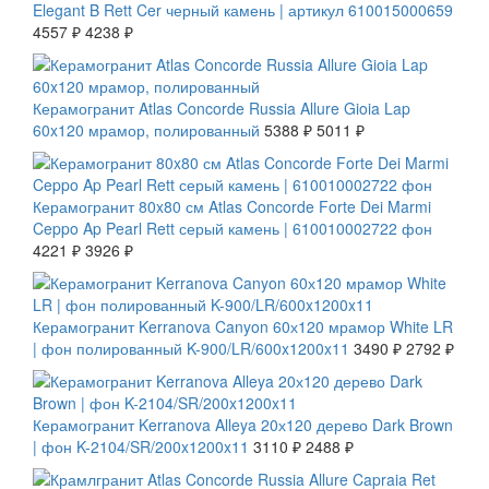
Elegant B Rett Cer черный камень | артикул 610015000659
4557 ₽
4238 ₽
СКИДКА 7 %
Керамогранит Atlas Concorde Russia Allure Gioia Lap
60x120 мрамор, полированный
5388 ₽
5011 ₽
СКИДКА 7 %
Керамогранит 80x80 см Atlas Concorde Forte Dei Marmi
Ceppo Ap Pearl Rett серый камень | 610010002722 фон
4221 ₽
3926 ₽
СКИДКА 20 %
Керамогранит Kerranova Canyon 60х120 мрамор White LR
| фон полированный K-900/LR/600x1200x11
3490 ₽
2792 ₽
СКИДКА 20 %
Керамогранит Kerranova Alleya 20х120 дерево Dark Brown
| фон K-2104/SR/200x1200x11
3110 ₽
2488 ₽
СКИДКА 7 %