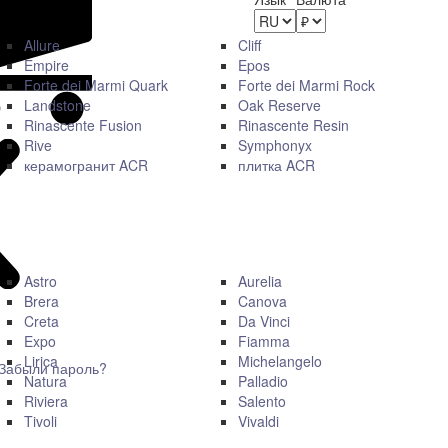
Allure
Cliff
Empire
Epos
Forte dei Marmi Quark
Forte dei Marmi Rock
Landstone
Oak Reserve
Rinascente Fusion
Rinascente Resin
Rive
Symphonyx
керамогранит ACR
плитка ACR
Astro
Aurelia
Brera
Canova
Creta
Da Vinci
Expo
Fiamma
Lirica
Michelangelo
Забыли пароль?
Natura
Palladio
Riviera
Salento
Tivoli
Vivaldi