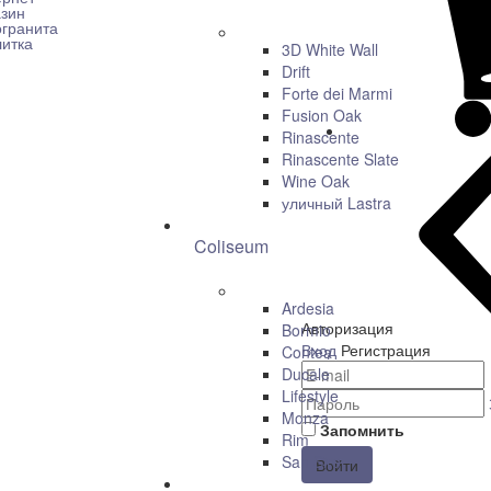
3D White Wall
Drift
Forte dei Marmi
Fusion Oak
Rinascente
Rinascente Slate
Wine Oak
уличный Lastra
Coliseum
Ardesia
Авторизация
Bormio
Вход
Регистрация
Contea
Ducale
Lifestyle
Monza
Запомнить
Rim
San Siro
Войти