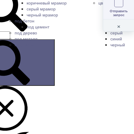
коричневый мрамор
цветной керамогр
серый мрамор
бежевый
Отправить
черный мрамор
белый
запрос
под бетон
зеленый
×
под цемент
коричневый
под дерево
серый
под металл
синий
под паркет
черный