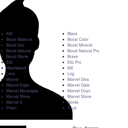
AXI
Blaze
Boost Balance
Boost Color
Boost Icor
Boost Mineral
Boost Natural
Boost Natural Pro
Boost Stone
Brave
Etic
Etic Pro
Heartwood
Klif
Lims
Log
Marvel
Marvel Diva
Marvel Edge
Marvel Gala
Marvel Meraviglia
Marvel Onyx
Marvel Shine
Marvel Stone
Marvel X
Norde
Prism
Trust
Язык
Валюта