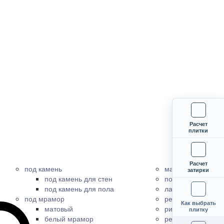
Расчет
плитки
Расчет
под камень
матовый
затирки
под камень для стен
полированный
под камень для пола
лаппатированный
под мрамор
рельефный
Как выбрать
матовый
рифленый
плитку
белый мрамор
ректифицирован