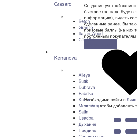
Grasaro
Создание учетной записи
быстрее (не надо будет с
информацию), видеть сост
Beton
сделанные ранее. Вы так
Granito
призовые баллы (на них т
Italian Wood
постоянным покупателям 
City Style
Регистрация
Kerranova
Alleya
Butik
Dubrava
Fabrika
Krater
Необходимо войти в
Личн
Monochrom
запись
, чтобы добавлять 
Satin
Usadba
Дыхание
Наедине
Сияние снов