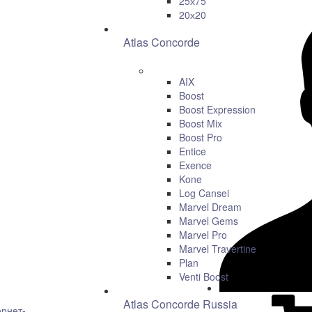
25х75
20х20
Atlas Concorde
AIX
Boost
Boost Expression
Boost Mix
Boost Pro
Entice
Exence
Kone
Log Cansei
Marvel Dream
Marvel Gems
Marvel Pro
Marvel Travertine
Plan
Venti Boost
Atlas Concorde Russia