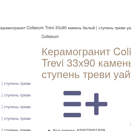
Керамогранит Coliseum Trevi 33х90 камень белый | ступень треви уа
Coliseum
Керамогранит Col
Trevi 33х90 камен
ступень треви уайт
Код товара:
620070001939