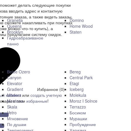
 поможет делать следующие покупки
нова вводить адрес и контактную
ояние заказа, а также видеть заказы,
Granella
Domino
же сможете накапливать при покупках
Queens
Home Wood
оже можно что-то купить), а
Brooklyn
Staten
мы предлагаем систему скидок.
Гидроабразиваное
панно
Beloe Ozero
Bereg
Canyon
Central Park
Elevator
Etagi
Gradient
Iceberg
Избранное (0)
Madera
Molekula
ый кабинет
или
создать учетную
Montana
Moroz I Solnce
товары в свои
избранные
!
Skala
Terrazzo
Vetro
Босиком
Мгновение
Мурашки
По душам
Пробуждение
Темперамент
Харизма