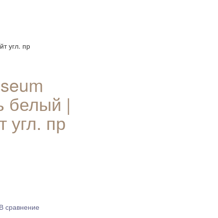
йт угл. пр
iseum
ь белый |
 угл. пр
В сравнение